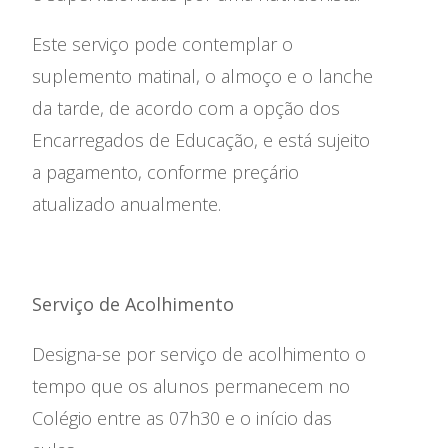
Ensino Profissional
Este serviço pode contemplar o
Ano Letivo
suplemento matinal, o almoço e o lanche
da tarde, de acordo com a opção dos
Admissão
Encarregados de Educação, e está sujeito
Informações
a pagamento, conforme preçário
atualizado anualmente.
APEE
Notícias
Serviço de Acolhimento
Designa-se por serviço de acolhimento o
tempo que os alunos permanecem no
Colégio entre as 07h30 e o início das