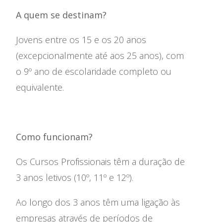
O Colégio
A quem se destinam?
Oferta Formativa
Jovens entre os 15 e os 20 anos
(excepcionalmente até aos 25 anos), com
Ensino Profissional
o 9º ano de escolaridade completo ou
Ano Letivo
equivalente.
Admissão
Informações
Como funcionam?
APEE
Os Cursos Profissionais têm a duração de
3 anos letivos (10º, 11º e 12º).
Notícias
Ao longo dos 3 anos têm uma ligação às
empresas através de períodos de