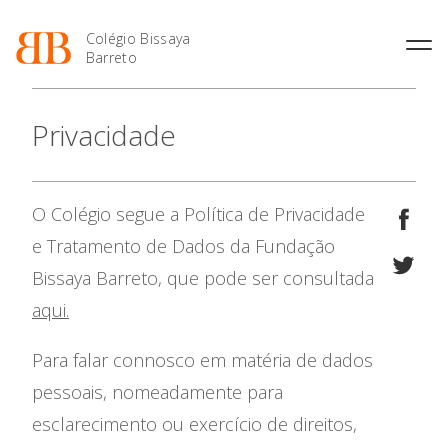
Colégio Bissaya
Barreto
História
Atividades de
Introdução Cursos
Manuais adotados 2026 |
Privacidade
Enriquecimento Curricular
Profissionais
2027
Projeto Educativo
Oferta Curricular
Matrículas
Calendários
Organização
Atividades Extracurriculares
Horários e Manuais
Portal do Professor
Colaboradores Docentes
O Colégio segue a Política de Privacidade
Serviços
Curso de Técnico de
Portal do Aluno/Encarregado
O Colégio
Colaboradores Não
Termalismo
de Educação
e Tratamento de Dados da Fundação
Docentes
Sala de Estudo
Curso de Técnico/a de Apoio
SIGE
Oferta Formativa
Bissaya Barreto, que pode ser consultada
Instalações
Atividades de Interrupção
à Família e à Comunidade
Letiva
Secretariado de Exames
Ofertas de emprego
aqui.
Ofertas de Emprego
Academia de Línguas
Ensino Profissional
Regulamentos
Para falar connosco em matéria de dados
Jornal “O Coreto”
Ano Letivo
pessoais, nomeadamente para
Privacidade
esclarecimento ou exercício de direitos,
Admissão