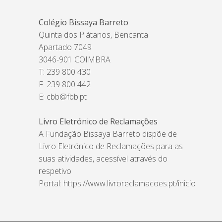
Colégio Bissaya Barreto
Quinta dos Plátanos, Bencanta
Apartado 7049
3046-901 COIMBRA
T: 239 800 430
F: 239 800 442
E:
cbb@fbb.pt
Livro Eletrónico de Reclamações
A Fundação Bissaya Barreto dispõe de
Livro Eletrónico de Reclamações para as
suas atividades, acessível através do
respetivo
Portal:
https://www.livroreclamacoes.pt/inicio