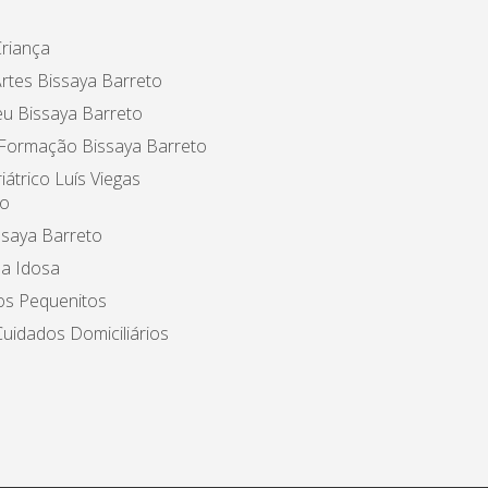
riança
rtes Bissaya Barreto
u Bissaya Barreto
 Formação Bissaya Barreto
iátrico Luís Viegas
o
ssaya Barreto
a Idosa
os Pequenitos
uidados Domiciliários