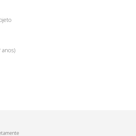
ojeto
º anos)
etamente