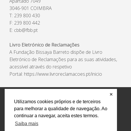
Apartado 7049
3046-901 COIMBRA
T: 239 800 430
F: 239 800 442
E:
cbb@fbb.pt
Livro Eletrónico de Reclamações
A Fundação Bissaya Barreto dispõe de Livro
Eletrónico de Reclamações para as suas atividades,
acessível através do respetivo
Portal:
https://www.livroreclamacoes.pt/inicio
✕
Política de Privacidade e Tratamento de Dados
Utilizamos cookies próprios e de terceiros
Encarregado de Proteção de Dados
Livro Eletrónico
para melhorar a qualidade de navegação. Ao
de Reclamações
Canal de Denúncias
continuar a navegar, aceita estes termos.
Todos os direitos reservados Design by AM. Developed by
Saiba mais
Crossing