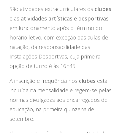
São atividades extracurriculares os
clubes
Ensino Profissional
e as
atividades artísticas e desportivas
Ano Letivo
em funcionamento após o término do
horário letivo, com exceção das aulas de
Admissão
natação, da responsabilidade das
Instalações Desportivas, cuja primeira
Informações
opção de turno é às 16h45.
APEE
A inscrição e frequência nos
clubes
está
Notícias
incluída na mensalidade e regem-se pelas
normas divulgadas aos encarregados de
educação, na primeira quinzena de
setembro.