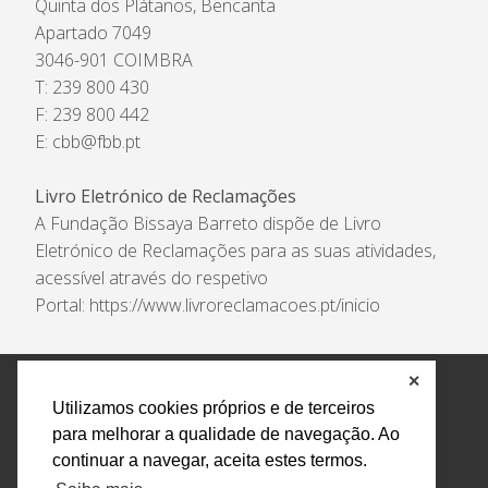
Quinta dos Plátanos, Bencanta
Apartado 7049
3046-901 COIMBRA
T: 239 800 430
F: 239 800 442
E:
cbb@fbb.pt
Livro Eletrónico de Reclamações
A Fundação Bissaya Barreto dispõe de Livro
Eletrónico de Reclamações para as suas atividades,
acessível através do respetivo
Portal:
https://www.livroreclamacoes.pt/inicio
✕
Política de Privacidade e Tratamento de Dados
Utilizamos cookies próprios e de terceiros
Encarregado de Proteção de Dados
Livro Eletrónico
para melhorar a qualidade de navegação. Ao
de Reclamações
Canal de Denúncias
continuar a navegar, aceita estes termos.
Todos os direitos reservados Design by AM. Developed by