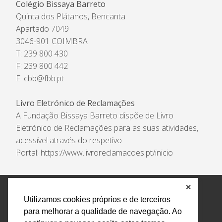
Colégio Bissaya Barreto
Quinta dos Plátanos, Bencanta
Apartado 7049
3046-901 COIMBRA
T: 239 800 430
F: 239 800 442
E:
cbb@fbb.pt
Livro Eletrónico de Reclamações
A Fundação Bissaya Barreto dispõe de Livro
Eletrónico de Reclamações para as suas atividades,
acessível através do respetivo
Portal:
https://www.livroreclamacoes.pt/inicio
✕
Política de Privacidade e Tratamento de Dados
Utilizamos cookies próprios e de terceiros
Encarregado de Proteção de Dados
Livro Eletrónico
para melhorar a qualidade de navegação. Ao
de Reclamações
Canal de Denúncias