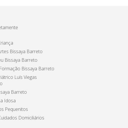
etamente
riança
rtes Bissaya Barreto
u Bissaya Barreto
 Formação Bissaya Barreto
iátrico Luís Viegas
o
ssaya Barreto
a Idosa
os Pequenitos
uidados Domiciliários