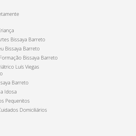
etamente
riança
rtes Bissaya Barreto
u Bissaya Barreto
 Formação Bissaya Barreto
iátrico Luís Viegas
o
ssaya Barreto
a Idosa
os Pequenitos
uidados Domiciliários