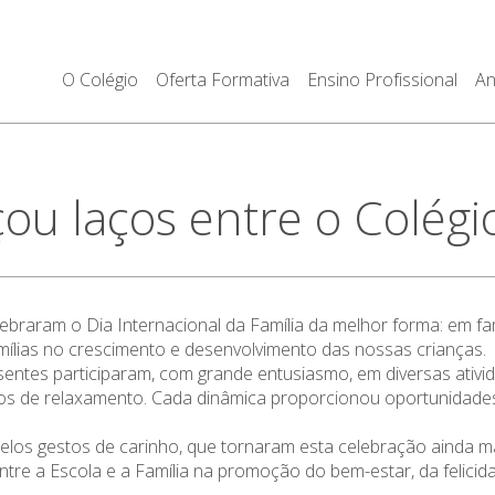
O Colégio
Oferta Formativa
Ensino Profissional
An
çou laços entre o Colégio
ebraram o Dia Internacional da Família da melhor forma: em famí
famílias no crescimento e desenvolvimento das nossas crianças.
sentes participaram, com grande entusiasmo, em diversas ativida
ntos de relaxamento. Cada dinâmica proporcionou oportunidades
 pelos gestos de carinho, que tornaram esta celebração ainda
re a Escola e a Família na promoção do bem-estar, da felicid