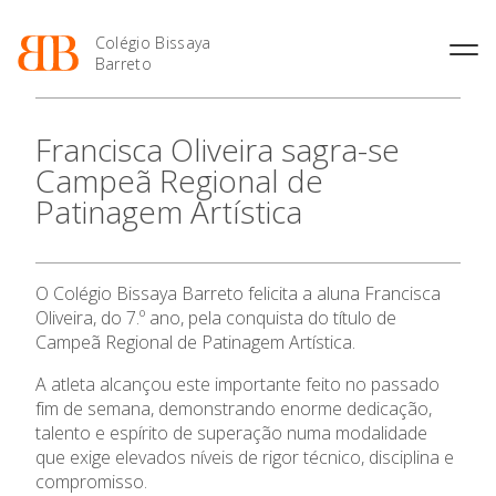
Colégio Bissaya
Barreto
História
Atividades de
Introdução Cursos
Manuais adotados 2026 |
Francisca Oliveira sagra-se
Enriquecimento Curricular
Profissionais
2027
Projeto Educativo
Campeã Regional de
Oferta Curricular
Matrículas
Calendários
Organização
Patinagem Artística
Atividades Extracurriculares
Horários e Manuais
Portal do Professor
Colaboradores Docentes
Serviços
Curso de Técnico de
Portal do Aluno/Encarregado
Colaboradores Não
Termalismo
de Educação
Docentes
Sala de Estudo
O Colégio Bissaya Barreto felicita a aluna Francisca
Curso de Técnico/a de Apoio
SIGE
O Colégio
Instalações
Atividades de Interrupção
à Família e à Comunidade
Oliveira, do 7.º ano, pela conquista do título de
Letiva
Secretariado de Exames
Ofertas de emprego
Campeã Regional de Patinagem Artística.
Ofertas de Emprego
Oferta Formativa
Academia de Línguas
Regulamentos
A atleta alcançou este importante feito no passado
Jornal “O Coreto”
fim de semana, demonstrando enorme dedicação,
Ensino Profissional
talento e espírito de superação numa modalidade
Privacidade
que exige elevados níveis de rigor técnico, disciplina e
Ano Letivo
compromisso.