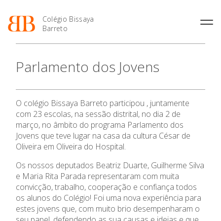
Colégio Bissaya
Barreto
História
Atividades de
Introdução Cursos
Manuais adotados 2026 |
Parlamento dos Jovens
Enriquecimento Curricular
Profissionais
2027
Projeto Educativo
Oferta Curricular
Matrículas
Calendários
Organização
Atividades Extracurriculares
Horários e Manuais
Portal do Professor
Colaboradores Docentes
O colégio Bissaya Barreto participou , juntamente
Serviços
Curso de Técnico de
Portal do Aluno/Encarregado
Colaboradores Não
com 23 escolas, na sessão distrital, no dia 2 de
Termalismo
de Educação
Docentes
Sala de Estudo
O Colégio
março, no âmbito do programa Parlamento dos
Curso de Técnico/a de Apoio
SIGE
Jovens que teve lugar na casa da cultura César de
Instalações
Atividades de Interrupção
à Família e à Comunidade
Letiva
Secretariado de Exames
Oliveira em Oliveira do Hospital.
Oferta Formativa
Ofertas de emprego
Ofertas de Emprego
Academia de Línguas
Os nossos deputados Beatriz Duarte, Guilherme Silva
Regulamentos
Ensino Profissional
e Maria Rita Parada representaram com muita
Jornal “O Coreto”
convicção, trabalho, cooperação e confiança todos
Privacidade
os alunos do Colégio! Foi uma nova experiência para
Ano Letivo
estes jovens que, com muito brio desempenharam o
seu papel, defendendo as sua causas e ideias e que