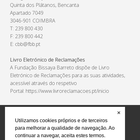
Quinta dos Plátanos, Bencanta
Apartado 7049
3046-901 COIMBRA
T: 239 800 430
F: 239 800 442
E:
cbb@fbb.pt
Livro Eletrónico de Reclamações
A Fundação Bissaya Barreto dispõe de Livro
Eletrónico de Reclamações para as suas atividades,
acessível através do respetivo
Portal:
https://www.livroreclamacoes.pt/inicio
✕
Política de Privacidade e Tratamento de Dados
Utilizamos cookies próprios e de terceiros
Encarregado de Proteção de Dados
Livro Eletrónico
para melhorar a qualidade de navegação. Ao
de Reclamações
Canal de Denúncias
continuar a navegar, aceita estes termos.
Todos os direitos reservados Design by AM. Developed by