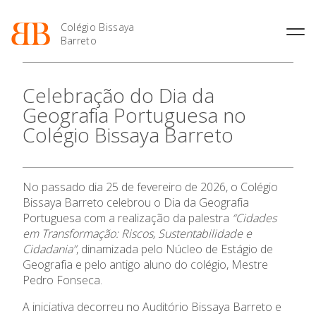
Colégio Bissaya
Barreto
História
Atividades de
Introdução Cursos
Manuais adotados 2026 |
Celebração do Dia da
Enriquecimento Curricular
Profissionais
2027
Projeto Educativo
Geografia Portuguesa no
Oferta Curricular
Matrículas
Calendários
Organização
Colégio Bissaya Barreto
Atividades Extracurriculares
Horários e Manuais
Portal do Professor
Colaboradores Docentes
Serviços
Curso de Técnico de
Portal do Aluno/Encarregado
Colaboradores Não
Termalismo
de Educação
Docentes
Sala de Estudo
No passado dia 25 de fevereiro de 2026, o Colégio
Curso de Técnico/a de Apoio
SIGE
Instalações
Atividades de Interrupção
à Família e à Comunidade
Bissaya Barreto celebrou o Dia da Geografia
O Colégio
Letiva
Secretariado de Exames
Ofertas de emprego
Portuguesa com a realização da palestra
“Cidades
Ofertas de Emprego
Academia de Línguas
em Transformação: Riscos, Sustentabilidade e
Regulamentos
Oferta Formativa
Cidadania”
, dinamizada pelo Núcleo de Estágio de
Jornal “O Coreto”
Geografia e pelo antigo aluno do colégio, Mestre
Ensino Profissional
Privacidade
Pedro Fonseca.
A iniciativa decorreu no Auditório Bissaya Barreto e