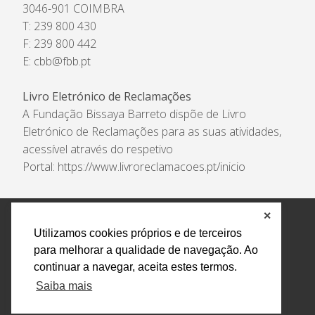
3046-901 COIMBRA
T: 239 800 430
F: 239 800 442
E:
cbb@fbb.pt
Livro Eletrónico de Reclamações
A Fundação Bissaya Barreto dispõe de Livro
Eletrónico de Reclamações para as suas atividades,
acessível através do respetivo
Portal:
https://www.livroreclamacoes.pt/inicio
✕
Política de Privacidade e Tratamento de Dados
Utilizamos cookies próprios e de terceiros
Encarregado de Proteção de Dados
Livro Eletrónico
para melhorar a qualidade de navegação. Ao
de Reclamações
Canal de Denúncias
continuar a navegar, aceita estes termos.
Todos os direitos reservados Design by AM. Developed by
Saiba mais
Crossing