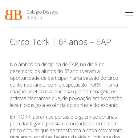
Colégio Bissaya
Barreto
História
Atividades de
Introdução Cursos
Manuais adotados 2026 |
Circo Tork | 6º anos – EAP
Enriquecimento Curricular
Profissionais
2027
Projeto Educativo
Oferta Curricular
Matrículas
Calendários
Organização
Atividades Extracurriculares
Horários e Manuais
Portal do Professor
Colaboradores Docentes
No âmbito da disciplina de EAP, no dia 9 de
Serviços
Curso de Técnico de
Portal do Aluno/Encarregado
Colaboradores Não
dezembro, os alunos do 6º ano tiveram a
Termalismo
de Educação
Docentes
Sala de Estudo
oportunidade de participar numa sessão do circo
O Colégio
Curso de Técnico/a de Apoio
SIGE
contemporâneo, com o espetáculo TORK — uma
Instalações
Atividades de Interrupção
à Família e à Comunidade
Letiva
Secretariado de Exames
criação poética e audaciosa que homenageia os
Ofertas de emprego
Ofertas de Emprego
artistas itinerantes que, de povoação em povoação,
Oferta Formativa
Academia de Línguas
Regulamentos
levam consigo a essência do sonho e do espanto.
Jornal “O Coreto”
Ensino Profissional
Em TORK, abrem-se portas e erguem-se cortinas
Privacidade
para dar lugar à poesia e à ousadia do circo num
palco circular que se transforma a cada movimento,
Ano Letivo
revelando as várias facetas da vida quotidiana dos