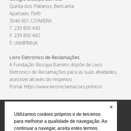
Quinta dos Plátanos, Bencanta
Apartado 7049
3046-901 COIMBRA
T: 239 800 430
F: 239 800 442
E:
cbb@fbb.pt
Livro Eletrónico de Reclamações
A Fundação Bissaya Barreto dispõe de Livro
Eletrónico de Reclamações para as suas atividades,
acessível através do respetivo
Portal:
https://www.livroreclamacoes.pt/inicio
✕
Política de Privacidade e Tratamento de Dados
Utilizamos cookies próprios e de terceiros
Encarregado de Proteção de Dados
Livro Eletrónico
para melhorar a qualidade de navegação. Ao
de Reclamações
Canal de Denúncias
continuar a navegar, aceita estes termos.