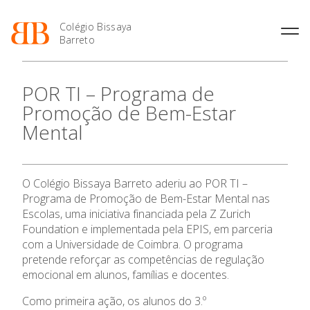
Colégio Bissaya
Barreto
História
Atividades de
Introdução Cursos
Manuais adotados 2026 |
POR TI – Programa de
Enriquecimento Curricular
Profissionais
2027
Projeto Educativo
Promoção de Bem-Estar
Oferta Curricular
Matrículas
Calendários
Organização
Mental
Atividades Extracurriculares
Horários e Manuais
Portal do Professor
Colaboradores Docentes
Serviços
Curso de Técnico de
Portal do Aluno/Encarregado
Colaboradores Não
Termalismo
de Educação
Docentes
Sala de Estudo
O Colégio
O Colégio Bissaya Barreto aderiu ao POR TI –
Curso de Técnico/a de Apoio
SIGE
Instalações
Atividades de Interrupção
à Família e à Comunidade
Programa de Promoção de Bem-Estar Mental nas
Letiva
Secretariado de Exames
Oferta Formativa
Ofertas de emprego
Escolas, uma iniciativa financiada pela Z Zurich
Ofertas de Emprego
Academia de Línguas
Foundation e implementada pela EPIS, em parceria
Regulamentos
com a Universidade de Coimbra. O programa
Ensino Profissional
Jornal “O Coreto”
pretende reforçar as competências de regulação
Privacidade
emocional em alunos, famílias e docentes.
Ano Letivo
Como primeira ação, os alunos do 3.º