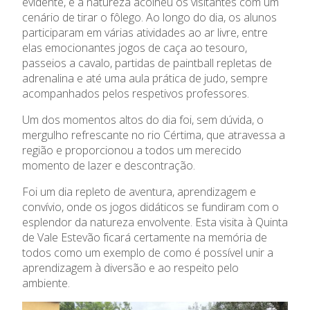
evidente, e a natureza acolheu os visitantes com um
cenário de tirar o fôlego. Ao longo do dia, os alunos
participaram em várias atividades ao ar livre, entre
O Colégio
elas emocionantes jogos de caça ao tesouro,
passeios a cavalo, partidas de paintball repletas de
Oferta Formativa
adrenalina e até uma aula prática de judo, sempre
acompanhados pelos respetivos professores.
Ensino Profissional
Um dos momentos altos do dia foi, sem dúvida, o
mergulho refrescante no rio Cértima, que atravessa a
Ano Letivo
região e proporcionou a todos um merecido
momento de lazer e descontração.
Admissão
Foi um dia repleto de aventura, aprendizagem e
convívio, onde os jogos didáticos se fundiram com o
Informações
esplendor da natureza envolvente. Esta visita à Quinta
de Vale Estevão ficará certamente na memória de
APEE
todos como um exemplo de como é possível unir a
aprendizagem à diversão e ao respeito pelo
ambiente.
Notícias