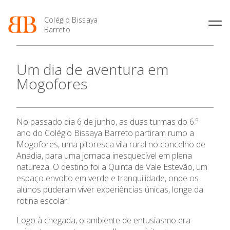
Colégio Bissaya
Barreto
História
Atividades de
Introdução Cursos
Manuais adotados 2026 |
Um dia de aventura em
Enriquecimento Curricular
Profissionais
2027
Projeto Educativo
Mogofores
Oferta Curricular
Matrículas
Calendários
Organização
Atividades Extracurriculares
Horários e Manuais
Portal do Professor
Colaboradores Docentes
Serviços
Curso de Técnico de
Portal do Aluno/Encarregado
Colaboradores Não
No passado dia 6 de junho, as duas turmas do 6.º
Termalismo
de Educação
Docentes
Sala de Estudo
ano do Colégio Bissaya Barreto partiram rumo a
Curso de Técnico/a de Apoio
SIGE
Instalações
Atividades de Interrupção
Mogofores, uma pitoresca vila rural no concelho de
à Família e à Comunidade
Letiva
Secretariado de Exames
Anadia, para uma jornada inesquecível em plena
Ofertas de emprego
Ofertas de Emprego
natureza. O destino foi a Quinta de Vale Estevão, um
Academia de Línguas
Regulamentos
espaço envolto em verde e tranquilidade, onde os
Jornal “O Coreto”
alunos puderam viver experiências únicas, longe da
rotina escolar.
Privacidade
Logo à chegada, o ambiente de entusiasmo era