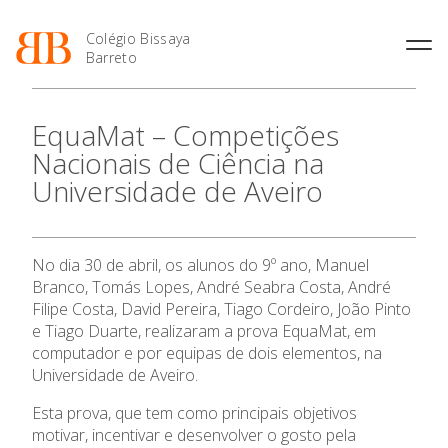
Colégio Bissaya
Barreto
História
Atividades de
Introdução Cursos
Manuais adotados 2026 |
EquaMat – Competições
Enriquecimento Curricular
Profissionais
2027
Projeto Educativo
Nacionais de Ciência na
Oferta Curricular
Matrículas
Calendários
Organização
Universidade de Aveiro
Atividades Extracurriculares
Horários e Manuais
Portal do Professor
Colaboradores Docentes
Serviços
Curso de Técnico de
Portal do Aluno/Encarregado
Colaboradores Não
Termalismo
de Educação
Docentes
Sala de Estudo
No dia 30 de abril, os alunos do 9º ano, Manuel
Curso de Técnico/a de Apoio
SIGE
Instalações
Atividades de Interrupção
à Família e à Comunidade
Branco, Tomás Lopes, André Seabra Costa, André
Letiva
Secretariado de Exames
Ofertas de emprego
Filipe Costa, David Pereira, Tiago Cordeiro, João Pinto
Ofertas de Emprego
Academia de Línguas
e Tiago Duarte, realizaram a prova EquaMat, em
Regulamentos
computador e por equipas de dois elementos, na
O Colégio
Jornal “O Coreto”
Universidade de Aveiro.
Privacidade
Esta prova, que tem como principais objetivos
Oferta Formativa
motivar, incentivar e desenvolver o gosto pela