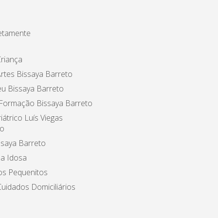
etamente
riança
rtes Bissaya Barreto
u Bissaya Barreto
 Formação Bissaya Barreto
iátrico Luís Viegas
o
ssaya Barreto
a Idosa
os Pequenitos
uidados Domiciliários