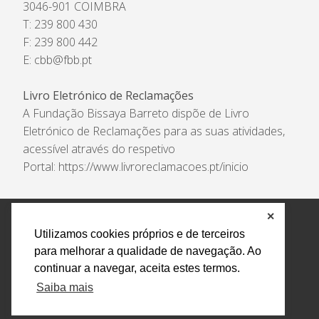
3046-901 COIMBRA
T: 239 800 430
F: 239 800 442
E:
cbb@fbb.pt
Livro Eletrónico de Reclamações
A Fundação Bissaya Barreto dispõe de Livro
Eletrónico de Reclamações para as suas atividades,
acessível através do respetivo
Portal:
https://www.livroreclamacoes.pt/inicio
✕
Política de Privacidade e Tratamento de Dados
Utilizamos cookies próprios e de terceiros
Encarregado de Proteção de Dados
Livro Eletrónico
para melhorar a qualidade de navegação. Ao
de Reclamações
Canal de Denúncias
continuar a navegar, aceita estes termos.
Todos os direitos reservados Design by AM. Developed by
Saiba mais
Crossing