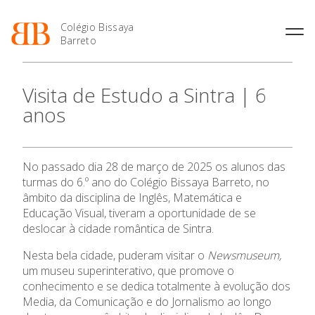
Colégio Bissaya
Barreto
História
Atividades de
Introdução Cursos
Manuais adotados 2026 |
Visita de Estudo a Sintra | 6
Enriquecimento Curricular
Profissionais
2027
Projeto Educativo
anos
Oferta Curricular
Matrículas
Calendários
Organização
Atividades Extracurriculares
Horários e Manuais
Portal do Professor
Colaboradores Docentes
Serviços
Curso de Técnico de
Portal do Aluno/Encarregado
Colaboradores Não
No passado dia 28 de março de 2025 os alunos das
Termalismo
de Educação
Docentes
Sala de Estudo
turmas do 6.º ano do Colégio Bissaya Barreto, no
Curso de Técnico/a de Apoio
SIGE
Instalações
Atividades de Interrupção
âmbito da disciplina de Inglês, Matemática e
à Família e à Comunidade
Letiva
Secretariado de Exames
Educação Visual, tiveram a oportunidade de se
Ofertas de emprego
Ofertas de Emprego
deslocar à cidade romântica de Sintra.
Academia de Línguas
Regulamentos
Nesta bela cidade, puderam visitar o
Newsmuseum,
Jornal “O Coreto”
um museu superinterativo, que promove o
Privacidade
conhecimento e se dedica totalmente à evolução dos
Media, da Comunicação e do Jornalismo ao longo