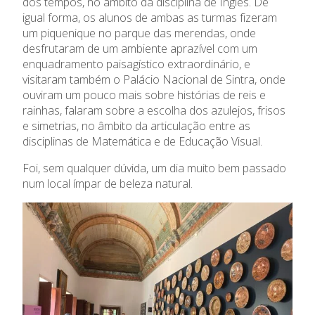
dos tempos, no âmbito da disciplina de Inglês. De
igual forma, os alunos de ambas as turmas fizeram
um piquenique no parque das merendas, onde
desfrutaram de um ambiente aprazível com um
enquadramento paisagístico extraordinário, e
visitaram também o Palácio Nacional de Sintra, onde
ouviram um pouco mais sobre histórias de reis e
rainhas, falaram sobre a escolha dos azulejos, frisos
e simetrias, no âmbito da articulação entre as
O Colégio
disciplinas de Matemática e de Educação Visual.
Foi, sem qualquer dúvida, um dia muito bem passado
Oferta Formativa
num local ímpar de beleza natural.
Ensino Profissional
Ano Letivo
Admissão