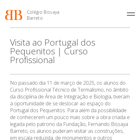
Colégio Bissaya
Barreto
História
Atividades de
Introdução Cursos
Manuais adotados 2026 |
Visita ao Portugal dos
Enriquecimento Curricular
Profissionais
2027
Projeto Educativo
Pequenitos | Curso
Oferta Curricular
Matrículas
Calendários
Organização
Profissional
Atividades Extracurriculares
Horários e Manuais
Portal do Professor
Colaboradores Docentes
Serviços
Curso de Técnico de
Portal do Aluno/Encarregado
Colaboradores Não
Termalismo
de Educação
Docentes
Sala de Estudo
No passado dia 11 de março de 2025, os alunos do
Curso de Técnico/a de Apoio
SIGE
Instalações
Atividades de Interrupção
à Família e à Comunidade
Curso Profissional Técnico de Termalismo, no âmbito
Letiva
Secretariado de Exames
Ofertas de emprego
da disciplina de Área de Integração e Biologia, tiveram
Ofertas de Emprego
Academia de Línguas
a oportunidade de se deslocar ao espaço do
Regulamentos
Portugal dos Pequenitos. Para além da possibilidade
Jornal “O Coreto”
de conhecerem um pouco mais sobre a obra criada e
Privacidade
legada pelo patrono da Fundação, Fernando Bissaya
Barreto, os alunos puderam visitar as construções,
O Colégio
em escala reduzida, de monumentos e outros