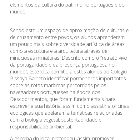
elementos da cultura do património português e do
Oferta Formativa
mundo.
Ensino Profissional
Sendo este um espaço de aproximação de culturas e
de cruzamento entre povos, os alunos aprenderam
Ano Letivo
um pouco mais sobre diversidade artística de áreas
como a escultura e a arquitetura através de
Admissão
minuciosas miniaturas. Descrito como o “retrato vivo
da portugalidade e da presença portuguesa no
mundo”, este localpermitiu a estes alunos do Colégio
Informações
Bissaya Barreto identificar pormenores importantes
sobre as rotas marítimas percorridas pelos
APEE
navegadores portugueses na época dos
Descobrimentos, que foram fundamentais para
Notícias
escrever a sua história, assim como assistir a oficinas
ecológicas que apelaram a temáticas relacionadas
com a biologia vegetal, sustentabilidade e
responsabilidade ambiental.
A escolha do local pretendeu, assim, promover