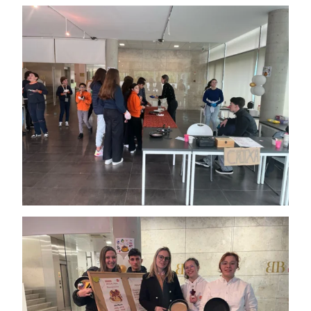
Ano Letivo
Admissão
Informações
APEE
Notícias