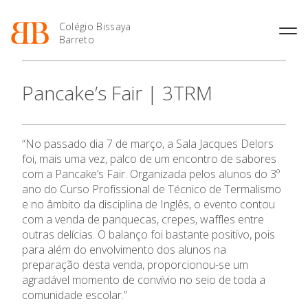
Colégio Bissaya
Barreto
História
Atividades de
Introdução Cursos
Manuais adotados 2026 |
Pancake’s Fair | 3TRM
Enriquecimento Curricular
Profissionais
2027
Projeto Educativo
Oferta Curricular
Matrículas
Calendários
Organização
Atividades Extracurriculares
Horários e Manuais
Portal do Professor
Colaboradores Docentes
“No passado dia 7 de março, a Sala Jacques Delors
Serviços
Curso de Técnico de
Portal do Aluno/Encarregado
Colaboradores Não
foi, mais uma vez, palco de um encontro de sabores
Termalismo
de Educação
Docentes
Sala de Estudo
com a Pancake’s Fair. Organizada pelos alunos do 3º
Curso de Técnico/a de Apoio
SIGE
ano do Curso Profissional de Técnico de Termalismo
Instalações
Atividades de Interrupção
à Família e à Comunidade
Letiva
Secretariado de Exames
e no âmbito da disciplina de Inglês, o evento contou
Ofertas de emprego
O Colégio
Ofertas de Emprego
com a venda de panquecas, crepes, waffles entre
Academia de Línguas
Regulamentos
outras delícias. O balanço foi bastante positivo, pois
para além do envolvimento dos alunos na
Oferta Formativa
Jornal “O Coreto”
preparação desta venda, proporcionou-se um
Privacidade
agradável momento de convívio no seio de toda a
Ensino Profissional
comunidade escolar.”