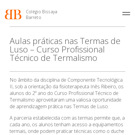
Colégio Bissaya
Barreto
História
Atividades de
Introdução Cursos
Manuais adotados 2026 |
Aulas práticas nas Termas de
Enriquecimento Curricular
Profissionais
2027
Projeto Educativo
Luso – Curso Profissional
Oferta Curricular
Matrículas
Calendários
Organização
Técnico de Termalismo
Atividades Extracurriculares
Horários e Manuais
Portal do Professor
Colaboradores Docentes
Serviços
Curso de Técnico de
Portal do Aluno/Encarregado
Colaboradores Não
Termalismo
de Educação
Docentes
Sala de Estudo
No âmbito da disciplina de Componente Tecnológica
Curso de Técnico/a de Apoio
SIGE
Instalações
Atividades de Interrupção
à Família e à Comunidade
II, sob a orientação da fisioterapeuta Inês Ribeiro, os
Letiva
Secretariado de Exames
O Colégio
Ofertas de emprego
alunos do 2º ano do Curso Profissional Técnico de
Ofertas de Emprego
Academia de Línguas
Termalismo aproveitaram uma valiosa oportunidade
Regulamentos
Oferta Formativa
de aprendizagem prática nas Termas de Luso.
Jornal “O Coreto”
A parceria estabelecida com as termas permite que, a
Privacidade
Ensino Profissional
cada ano, os alunos tenham acesso a equipamentos
termais, onde podem praticar técnicas como o duche