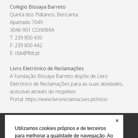
Colégio Bissaya Barreto
Quinta dos Plátanos, Bencanta
Apartado 7049
3046-901 COIMBRA
T: 239 800 430
F: 239 800 442
E:
cbb@fbb.pt
Livro Eletrónico de Reclamações
A Fundação Bissaya Barreto dispõe de Livro
Eletrónico de Reclamações para as suas atividades,
acessível através do respetivo
Portal:
https://www.livroreclamacoes.pt/inicio
✕
Política de Privacidade e Tratamento de Dados
Utilizamos cookies próprios e de terceiros
Encarregado de Proteção de Dados
Livro Eletrónico
para melhorar a qualidade de navegação. Ao
de Reclamações
Canal de Denúncias