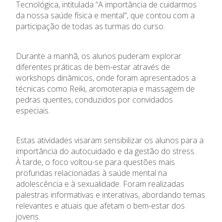
Tecnológica, intitulada “A importância de cuidarmos
O Colégio
da nossa saúde física e mental”, que contou com a
participação de todas as turmas do curso.
Oferta Formativa
Durante a manhã, os alunos puderam explorar
Ensino Profissional
diferentes práticas de bem-estar através de
workshops dinâmicos, onde foram apresentados a
Ano Letivo
técnicas como Reiki, aromoterapia e massagem de
pedras quentes, conduzidos por convidados
especiais.
Admissão
Informações
Estas atividades visaram sensibilizar os alunos para a
importância do autocuidado e da gestão do stress.
À tarde, o foco voltou-se para questões mais
APEE
profundas relacionadas à saúde mental na
adolescência e à sexualidade. Foram realizadas
Notícias
palestras informativas e interativas, abordando temas
relevantes e atuais que afetam o bem-estar dos
jovens.