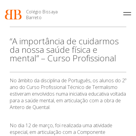
Colégio Bissaya
Barreto
História
Atividades de
Introdução Cursos
Manuais adotados 2026 |
“A importância de cuidarmos
Enriquecimento Curricular
Profissionais
2027
Projeto Educativo
da nossa saúde física e
Oferta Curricular
Matrículas
Calendários
Organização
mental” – Curso Profissional
Atividades Extracurriculares
Horários e Manuais
Portal do Professor
Colaboradores Docentes
Serviços
Curso de Técnico de
Portal do Aluno/Encarregado
Colaboradores Não
Termalismo
de Educação
Docentes
Sala de Estudo
No âmbito da disciplina de Português, os alunos do 2º
Curso de Técnico/a de Apoio
SIGE
Instalações
Atividades de Interrupção
à Família e à Comunidade
ano do Curso Profissional Técnico de Termalismo
Letiva
Secretariado de Exames
Ofertas de emprego
estiveram envolvidos numa iniciativa educativa voltada
Ofertas de Emprego
Academia de Línguas
para a saúde mental, em articulação com a obra de
Regulamentos
Antero de Quental.
Jornal “O Coreto”
Privacidade
No dia 12 de março, foi realizada uma atividade
especial, em articulação com a Componente