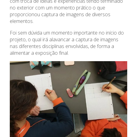
com troca de ideias e experiências tendo terminado
no exterior com um momento prático o que
proporcionou captura de imagens de diversos
O Colégio
elementos.
Oferta Formativa
Foi sem dúvida um momento importante no início do
projeto, o qual irá alavancar a captura de imagens
nas diferentes disciplinas envolvidas, de forma a
Ensino Profissional
alimentar a exposição final.
Ano Letivo
Admissão
Informações
APEE
Notícias