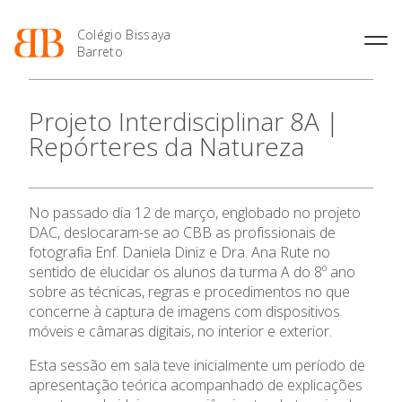
Colégio Bissaya
Barreto
História
Atividades de
Introdução Cursos
Manuais adotados 2026 |
Projeto Interdisciplinar 8A |
Enriquecimento Curricular
Profissionais
2027
Projeto Educativo
Repórteres da Natureza
Oferta Curricular
Matrículas
Calendários
Organização
Atividades Extracurriculares
Horários e Manuais
Portal do Professor
Colaboradores Docentes
Serviços
Curso de Técnico de
Portal do Aluno/Encarregado
Colaboradores Não
No passado dia 12 de março, englobado no projeto
Termalismo
de Educação
Docentes
Sala de Estudo
DAC, deslocaram-se ao CBB as profissionais de
Curso de Técnico/a de Apoio
SIGE
Instalações
Atividades de Interrupção
fotografia Enf. Daniela Diniz e Dra. Ana Rute no
à Família e à Comunidade
Letiva
Secretariado de Exames
sentido de elucidar os alunos da turma A do 8º ano
Ofertas de emprego
Ofertas de Emprego
sobre as técnicas, regras e procedimentos no que
Academia de Línguas
Regulamentos
concerne à captura de imagens com dispositivos
Jornal “O Coreto”
móveis e câmaras digitais, no interior e exterior.
Privacidade
Esta sessão em sala teve inicialmente um período de
apresentação teórica acompanhado de explicações