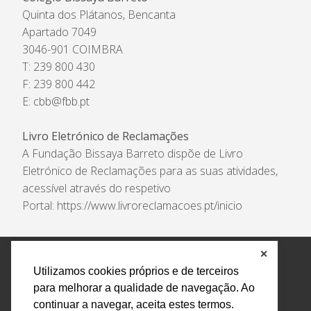
Quinta dos Plátanos, Bencanta
Apartado 7049
3046-901 COIMBRA
T: 239 800 430
F: 239 800 442
E:
cbb@fbb.pt
Livro Eletrónico de Reclamações
A Fundação Bissaya Barreto dispõe de Livro
Eletrónico de Reclamações para as suas atividades,
acessível através do respetivo
Portal:
https://www.livroreclamacoes.pt/inicio
✕
Política de Privacidade e Tratamento de Dados
Utilizamos cookies próprios e de terceiros
Encarregado de Proteção de Dados
Livro Eletrónico
para melhorar a qualidade de navegação. Ao
de Reclamações
Canal de Denúncias
continuar a navegar, aceita estes termos.