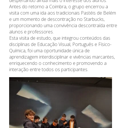
despertando ainda mais o interesse dos alunos.
Antes do retorno a Coimbra, o grupo encerrou a
Oferta Formativa
visita com uma ida aos tradicionais Pastéis de Belém
e um momento de descontração no Starbucks,
Ensino Profissional
proporcionando uma convivência descontraída entre
alunos e professores.
Esta visita de estudo, que integrou conteúdos das
Ano Letivo
disciplinas de Educação Visual, Português e Físico-
Química, foi uma oportunidade única de
Admissão
aprendizagem interdisciplinar e vivências marcantes,
enriquecendo o conhecimento e promovendo a
Informações
interação entre todos os participantes.
APEE
Notícias