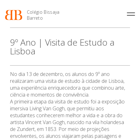
Colégio Bissaya
Barreto
História
Atividades de
Introdução Cursos
Manuais adotados 2026 |
9º Ano | Visita de Estudo a
Enriquecimento Curricular
Profissionais
2027
Projeto Educativo
Lisboa
Oferta Curricular
Matrículas
Calendários
Organização
Atividades Extracurriculares
Horários e Manuais
Portal do Professor
Colaboradores Docentes
Serviços
Curso de Técnico de
Portal do Aluno/Encarregado
Colaboradores Não
No dia 13 de dezembro, os alunos do 9º ano
Termalismo
de Educação
Docentes
Sala de Estudo
realizaram uma visita de estudo à cidade de Lisboa,
Curso de Técnico/a de Apoio
SIGE
Instalações
Atividades de Interrupção
uma experiência enriquecedora que combinou arte,
à Família e à Comunidade
Letiva
Secretariado de Exames
ciência e momentos de convivência.
Ofertas de emprego
Ofertas de Emprego
A primeira etapa da visita de estudo foi a exposição
Academia de Línguas
Regulamentos
imersiva Living Van Gogh, que permitiu aos
Jornal “O Coreto”
estudantes conhecerem melhor a vida e a obra do
artista Vincent Van Gogh, nascido na vila holandesa
Privacidade
de Zundert, em 1853. Por meio de projeções
envolventes, os alunos viajaram pelas paisagens e