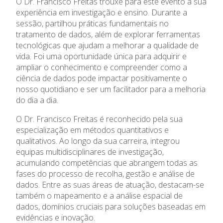
O Dr. Francisco Freitas trouxe para este evento a sua
experiência em investigação e ensino. Durante a
Oferta Formativa
sessão, partilhou práticas fundamentais no
tratamento de dados, além de explorar ferramentas
Ensino Profissional
tecnológicas que ajudam a melhorar a qualidade de
vida. Foi uma oportunidade única para adquirir e
ampliar o conhecimento e compreender como a
Ano Letivo
ciência de dados pode impactar positivamente o
nosso quotidiano e ser um facilitador para a melhoria
Admissão
do dia a dia.
O Dr. Francisco Freitas é reconhecido pela sua
Informações
especialização em métodos quantitativos e
qualitativos. Ao longo da sua carreira, integrou
APEE
equipas multidisciplinares de investigação,
acumulando competências que abrangem todas as
fases do processo de recolha, gestão e análise de
Notícias
dados. Entre as suas áreas de atuação, destacam-se
também o mapeamento e a análise espacial de
dados, domínios cruciais para soluções baseadas em
evidências e inovação.