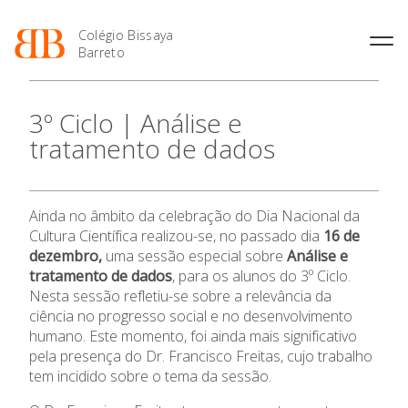
Colégio Bissaya
Barreto
História
Atividades de
Introdução Cursos
Manuais adotados 2026 |
3º Ciclo | Análise e
Enriquecimento Curricular
Profissionais
2027
Projeto Educativo
tratamento de dados
Oferta Curricular
Matrículas
Calendários
Organização
Atividades Extracurriculares
Horários e Manuais
Portal do Professor
Colaboradores Docentes
Serviços
Curso de Técnico de
Portal do Aluno/Encarregado
Colaboradores Não
Ainda no âmbito da celebração do Dia Nacional da
Termalismo
de Educação
Docentes
Sala de Estudo
Cultura Científica realizou-se, no passado dia
16 de
Curso de Técnico/a de Apoio
SIGE
Instalações
Atividades de Interrupção
dezembro,
uma sessão especial sobre
Análise e
à Família e à Comunidade
Letiva
Secretariado de Exames
tratamento de dados
, para os alunos do 3º Ciclo.
Ofertas de emprego
Ofertas de Emprego
Nesta sessão refletiu-se sobre a relevância da
Academia de Línguas
Regulamentos
ciência no progresso social e no desenvolvimento
Jornal “O Coreto”
humano. Este momento, foi ainda mais significativo
pela presença do Dr. Francisco Freitas, cujo trabalho
Privacidade
tem incidido sobre o tema da sessão.
O Colégio