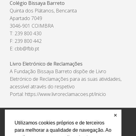
Colégio Bissaya Barreto
Quinta dos Plátanos, Bencanta
Apartado 7049
3046-901 COIMBRA
T: 239 800 430
F: 239 800 442
E:
cbb@fbb.pt
Livro Eletrónico de Reclamações
A Fundação Bissaya Barreto dispõe de Livro
Eletrónico de Reclamações para as suas atividades,
acessível através do respetivo
Portal:
https://www.livroreclamacoes.pt/inicio
✕
Política de Privacidade e Tratamento de Dados
Utilizamos cookies próprios e de terceiros
Encarregado de Proteção de Dados
Livro Eletrónico
para melhorar a qualidade de navegação. Ao
de Reclamações
Canal de Denúncias