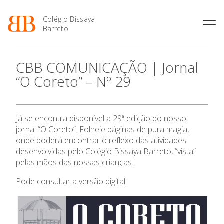
Colégio Bissaya
Barreto
História
Atividades de
Introdução Cursos
Manuais adotados 2026 |
CBB COMUNICAÇÃO | Jornal
Enriquecimento Curricular
Profissionais
2027
Projeto Educativo
“O Coreto” – Nº 29
Oferta Curricular
Matrículas
Calendários
Organização
Atividades Extracurriculares
Horários e Manuais
Portal do Professor
Colaboradores Docentes
Serviços
Curso de Técnico de
Portal do Aluno/Encarregado
Colaboradores Não
Já se encontra disponível a 29ª edição do nosso
Termalismo
de Educação
Docentes
Sala de Estudo
O Colégio
jornal “O Coreto”. Folheie páginas de pura magia,
Curso de Técnico/a de Apoio
SIGE
Instalações
Atividades de Interrupção
onde poderá encontrar o reflexo das atividades
à Família e à Comunidade
Letiva
Secretariado de Exames
desenvolvidas pelo Colégio Bissaya Barreto, “vista”
Oferta Formativa
Ofertas de emprego
Ofertas de Emprego
pelas mãos das nossas crianças.
Academia de Línguas
Regulamentos
Ensino Profissional
Pode consultar a
versão digital
Jornal “O Coreto”
Privacidade
Ano Letivo