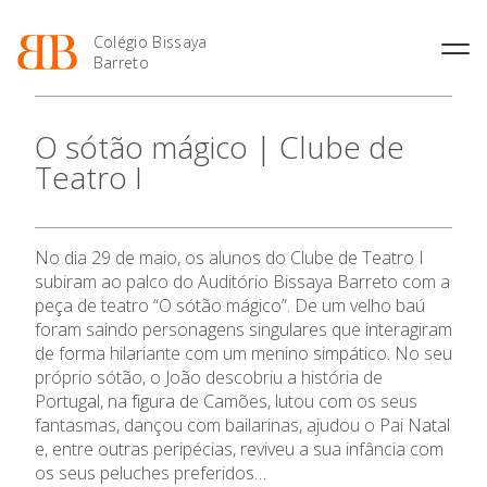
Colégio Bissaya
Barreto
História
Atividades de
Introdução Cursos
Manuais adotados 2026 |
O sótão mágico | Clube de
Enriquecimento Curricular
Profissionais
2027
Projeto Educativo
Teatro I
Oferta Curricular
Matrículas
Calendários
Organização
Atividades Extracurriculares
Horários e Manuais
Portal do Professor
Colaboradores Docentes
Serviços
Curso de Técnico de
Portal do Aluno/Encarregado
Colaboradores Não
No dia 29 de maio, os alunos do Clube de Teatro I
Termalismo
de Educação
Docentes
Sala de Estudo
subiram ao palco do Auditório Bissaya Barreto com a
Curso de Técnico/a de Apoio
SIGE
Instalações
Atividades de Interrupção
peça de teatro “O sótão mágico”. De um velho baú
à Família e à Comunidade
Letiva
Secretariado de Exames
foram saindo personagens singulares que interagiram
Ofertas de emprego
Ofertas de Emprego
de forma hilariante com um menino simpático. No seu
Academia de Línguas
Regulamentos
próprio sótão, o João descobriu a história de
Jornal “O Coreto”
Portugal, na figura de Camões, lutou com os seus
fantasmas, dançou com bailarinas, ajudou o Pai Natal
Privacidade
e, entre outras peripécias, reviveu a sua infância com
os seus peluches preferidos…