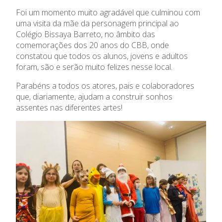
O Colégio
Foi um momento muito agradável que culminou com
uma visita da mãe da personagem principal ao
Colégio Bissaya Barreto, no âmbito das
Oferta Formativa
comemorações dos 20 anos do CBB, onde
constatou que todos os alunos, jovens e adultos
Ensino Profissional
foram, são e serão muito felizes nesse local.
Parabéns a todos os atores, pais e colaboradores
Ano Letivo
que, diariamente, ajudam a construir sonhos
assentes nas diferentes artes!
Admissão
Informações
APEE
Notícias