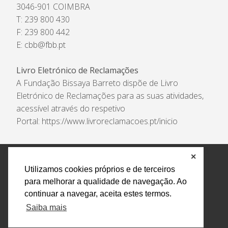
3046-901 COIMBRA
T: 239 800 430
F: 239 800 442
E:
cbb@fbb.pt
Livro Eletrónico de Reclamações
A Fundação Bissaya Barreto dispõe de Livro
Eletrónico de Reclamações para as suas atividades,
acessível através do respetivo
Portal:
https://www.livroreclamacoes.pt/inicio
✕
Política de Privacidade e Tratamento de Dados
Utilizamos cookies próprios e de terceiros
Encarregado de Proteção de Dados
Livro Eletrónico
para melhorar a qualidade de navegação. Ao
de Reclamações
Canal de Denúncias
continuar a navegar, aceita estes termos.
Todos os direitos reservados Design by AM. Developed by
Saiba mais
Crossing