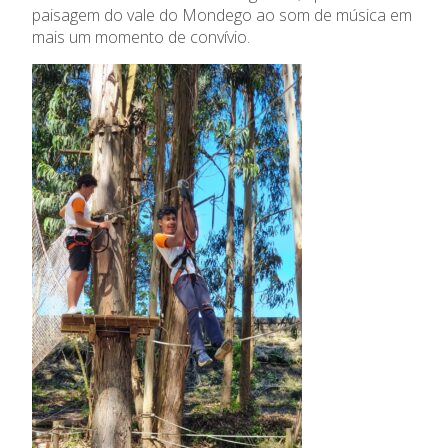
paisagem do vale do Mondego ao som de música em
mais um momento de convívio.
O Colégio
Oferta Formativa
Ensino Profissional
Ano Letivo
Admissão
Informações
APEE
Notícias