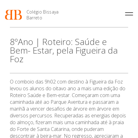
Colégio Bissaya
Barreto
História
Atividades de
Introdução Cursos
Manuais adotados 2026 |
8ºAno | Roteiro: Saúde e
Enriquecimento Curricular
Profissionais
2027
Projeto Educativo
Bem- Estar, pela Figueira da
Oferta Curricular
Matrículas
Calendários
Organização
Foz
Atividades Extracurriculares
Horários e Manuais
Portal do Professor
Colaboradores Docentes
Serviços
Curso de Técnico de
Portal do Aluno/Encarregado
Colaboradores Não
Termalismo
de Educação
Docentes
Sala de Estudo
O comboio das 9h02 com destino à Figueira da Foz
Curso de Técnico/a de Apoio
SIGE
Instalações
Atividades de Interrupção
à Família e à Comunidade
levou os alunos do oitavo ano a mais uma edição do
Letiva
Secretariado de Exames
Ofertas de emprego
Roteiro Saúde e Bem-estar. Começaram com uma
Ofertas de Emprego
Academia de Línguas
caminhada até ao Parque Aventura e passaram a
Regulamentos
manhã a vencer desafios de árvore em árvore em
Jornal “O Coreto”
diversos percursos. Recuperadas as energias depois
Privacidade
do almoço, fizeram mais uma caminhada até à praia
do Forte de Santa Catarina, onde puderam
descontrair à beira-mar. No regresso, apreciaram a