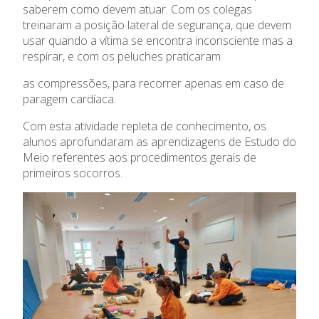
saberem como devem atuar. Com os colegas
Oferta Formativa
treinaram a posição lateral de segurança, que devem
usar quando a vítima se encontra inconsciente mas a
respirar, e com os peluches praticaram
Ensino Profissional
as compressões, para recorrer apenas em caso de
Ano Letivo
paragem cardíaca.
Com esta atividade repleta de conhecimento, os
Admissão
alunos aprofundaram as aprendizagens de Estudo do
Meio referentes aos procedimentos gerais de
Informações
primeiros socorros.
APEE
Notícias