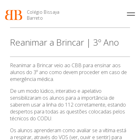
Colégio Bissaya
Barreto
História
Atividades de
Introdução Cursos
Manuais adotados 2026 |
Reanimar a Brincar | 3º Ano
Enriquecimento Curricular
Profissionais
2027
Projeto Educativo
Oferta Curricular
Matrículas
Calendários
Organização
Atividades Extracurriculares
Horários e Manuais
Portal do Professor
Colaboradores Docentes
Reanimar a Brincar veio ao CBB para ensinar aos
Serviços
Curso de Técnico de
Portal do Aluno/Encarregado
Colaboradores Não
alunos do 3º ano como devem proceder em caso de
Termalismo
de Educação
Docentes
Sala de Estudo
emergência médica.
Curso de Técnico/a de Apoio
SIGE
Instalações
Atividades de Interrupção
à Família e à Comunidade
De um modo lúdico, interativo e apelativo
Letiva
Secretariado de Exames
Ofertas de emprego
sensibilizaram os alunos para a importância de
Ofertas de Emprego
Academia de Línguas
saberem usar a linha do 112 corretamente, estando
Regulamentos
despertos para todas as questões colocadas pelos
Jornal “O Coreto”
técnicos do CODU.
Privacidade
Os alunos aprenderam como avaliar se a vítima está
O Colégio
a respirar, através do VOS (ver, ouvir e sentir) para