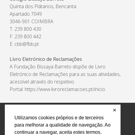
Quinta dos Plátanos, Bencanta
Apartado 7049
3046-901 COIMBRA
T: 239 800 430
F: 239 800 442
E:
cbb@fbb.pt
Livro Eletrónico de Reclamações
A Fundação Bissaya Barreto dispõe de Livro
Eletrónico de Reclamações para as suas atividades,
acessível através do respetivo
Portal:
https://www.livroreclamacoes.pt/inicio
✕
Política de Privacidade e Tratamento de Dados
Utilizamos cookies próprios e de terceiros
Encarregado de Proteção de Dados
Livro Eletrónico
para melhorar a qualidade de navegação. Ao
de Reclamações
Canal de Denúncias
continuar a navegar, aceita estes termos.