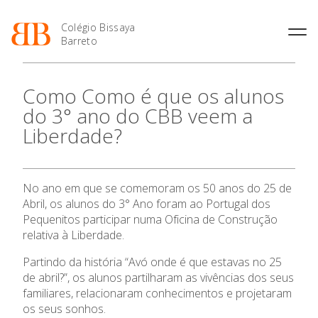
Colégio Bissaya
Barreto
História
Atividades de
Introdução Cursos
Manuais adotados 2026 |
Como Como é que os alunos
Enriquecimento Curricular
Profissionais
2027
Projeto Educativo
do 3° ano do CBB veem a
Oferta Curricular
Matrículas
Calendários
Organização
Liberdade?
Atividades Extracurriculares
Horários e Manuais
Portal do Professor
Colaboradores Docentes
Serviços
Curso de Técnico de
Portal do Aluno/Encarregado
Colaboradores Não
Termalismo
de Educação
Docentes
Sala de Estudo
No ano em que se comemoram os 50 anos do 25 de
Curso de Técnico/a de Apoio
SIGE
Instalações
Atividades de Interrupção
à Família e à Comunidade
Abril, os alunos do 3° Ano foram ao Portugal dos
Letiva
Secretariado de Exames
Ofertas de emprego
Pequenitos participar numa Oficina de Construção
Ofertas de Emprego
Academia de Línguas
relativa à Liberdade.
Regulamentos
Jornal “O Coreto”
Partindo da história “Avó onde é que estavas no 25
de abril?”, os alunos partilharam as vivências dos seus
Privacidade
O Colégio
familiares, relacionaram conhecimentos e projetaram
os seus sonhos.