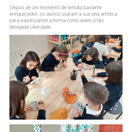
Oferta Formativa
Depois de um momento de tertúlia bastante
enriquecedor, os alunos usaram a sua veia artística
Ensino Profissional
para expressarem a forma como vivem a tão
desejada Liberdade.
Ano Letivo
Admissão
Informações
APEE
Notícias