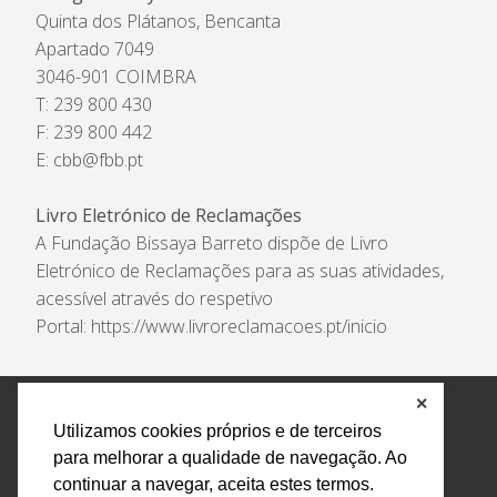
Quinta dos Plátanos, Bencanta
Apartado 7049
3046-901 COIMBRA
T: 239 800 430
F: 239 800 442
E:
cbb@fbb.pt
Livro Eletrónico de Reclamações
A Fundação Bissaya Barreto dispõe de Livro
Eletrónico de Reclamações para as suas atividades,
acessível através do respetivo
Portal:
https://www.livroreclamacoes.pt/inicio
✕
Política de Privacidade e Tratamento de Dados
Utilizamos cookies próprios e de terceiros
Encarregado de Proteção de Dados
Livro Eletrónico
para melhorar a qualidade de navegação. Ao
de Reclamações
Canal de Denúncias
continuar a navegar, aceita estes termos.
Todos os direitos reservados Design by AM. Developed by