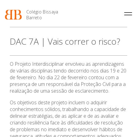
Colégio Bissaya
Barreto
História
Atividades de
Introdução Cursos
Manuais adotados 2026 |
DAC 7A | Vais correr o risco?
Enriquecimento Curricular
Profissionais
2027
Projeto Educativo
Oferta Curricular
Matrículas
Calendários
Organização
Atividades Extracurriculares
Horários e Manuais
Portal do Professor
Colaboradores Docentes
O Projeto Interdisciplinar envolveu as aprendizagens
Serviços
Curso de Técnico de
Portal do Aluno/Encarregado
Colaboradores Não
de várias disciplinas tendo decorrido nos dias 19 e 20
Termalismo
de Educação
Docentes
Sala de Estudo
de fevereiro. No dia 22 de fevereiro contou com a
Curso de Técnico/a de Apoio
SIGE
presença de um responsável da Proteção Civil para a
Instalações
Atividades de Interrupção
à Família e à Comunidade
Letiva
Secretariado de Exames
realização de uma sessão de esclarecimento.
Ofertas de emprego
Ofertas de Emprego
Academia de Línguas
Os objetivos deste projeto incluem o adquirir
Regulamentos
conhecimentos sólidos, trabalhando a capacidade de
Jornal “O Coreto”
delinear estratégias, de as aplicar e de as avaliar e
Privacidade
criando resiliência face às dificuldades de resolução
de problemas no imediato e desenvolver hábitos de
segurança, atitudes e comportamentos adequados