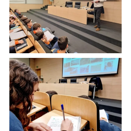
Ano Letivo
Admissão
Informações
APEE
Notícias