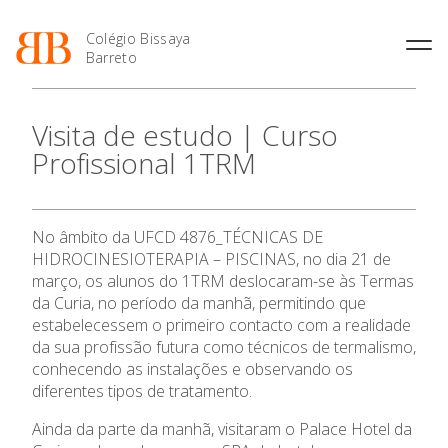
Colégio Bissaya
Barreto
História
Atividades de
Introdução Cursos
Manuais adotados 2026 |
Visita de estudo | Curso
Enriquecimento Curricular
Profissionais
2027
Projeto Educativo
Profissional 1TRM
Oferta Curricular
Matrículas
Calendários
Organização
Atividades Extracurriculares
Horários e Manuais
Portal do Professor
Colaboradores Docentes
Serviços
Curso de Técnico de
Portal do Aluno/Encarregado
Colaboradores Não
No âmbito da UFCD 4876_TÉCNICAS DE
Termalismo
de Educação
Docentes
Sala de Estudo
HIDROCINESIOTERAPIA – PISCINAS, no dia 21 de
Curso de Técnico/a de Apoio
SIGE
Instalações
Atividades de Interrupção
março, os alunos do 1TRM deslocaram-se às Termas
à Família e à Comunidade
Letiva
Secretariado de Exames
da Curia, no período da manhã, permitindo que
Ofertas de emprego
Ofertas de Emprego
estabelecessem o primeiro contacto com a realidade
Academia de Línguas
Regulamentos
da sua profissão futura como técnicos de termalismo,
Jornal “O Coreto”
conhecendo as instalações e observando os
diferentes tipos de tratamento.
Privacidade
Ainda da parte da manhã, visitaram o Palace Hotel da