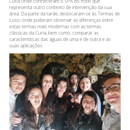
Curia onde conheceram o SPA do hotel que
O Colégio
representa outro contexto de intervenção da sua
área. Da parte da tarde, deslocaram-se às Termas de
Oferta Formativa
Luso, onde puderam observar as diferenças entre
estas termas mais modernas com as termas
clássicas da Curia, bem como, comparar as
Ensino Profissional
características das águas de uma e de outra e as
suas aplicações.
Ano Letivo
Admissão
Informações
APEE
Notícias