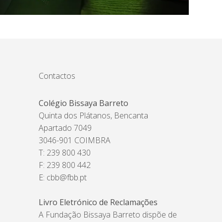
Contactos
Colégio Bissaya Barreto
Quinta dos Plátanos, Bencanta
Apartado 7049
3046-901 COIMBRA
T: 239 800 430
F: 239 800 442
E:
cbb@fbb.pt
Livro Eletrónico de Reclamações
A Fundação Bissaya Barreto dispõe de