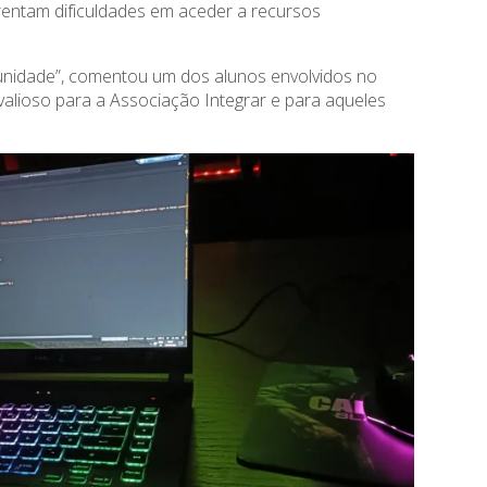
frentam dificuldades em aceder a recursos
omunidade”, comentou um dos alunos envolvidos no
alioso para a Associação Integrar e para aqueles