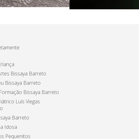
etamente
riança
rtes Bissaya Barreto
u Bissaya Barreto
 Formação Bissaya Barreto
iátrico Luís Viegas
o
ssaya Barreto
a Idosa
os Pequenitos