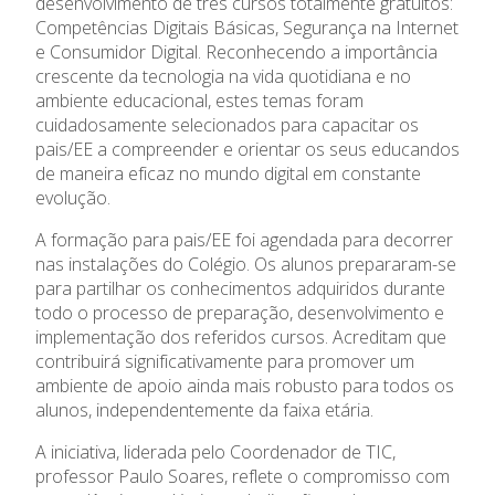
desenvolvimento de três cursos totalmente gratuitos:
Competências Digitais Básicas, Segurança na Internet
Ano Letivo
e Consumidor Digital. Reconhecendo a importância
crescente da tecnologia na vida quotidiana e no
Admissão
ambiente educacional, estes temas foram
cuidadosamente selecionados para capacitar os
Informações
pais/EE a compreender e orientar os seus educandos
de maneira eficaz no mundo digital em constante
evolução.
APEE
A formação para pais/EE foi agendada para decorrer
Notícias
nas instalações do Colégio. Os alunos prepararam-se
para partilhar os conhecimentos adquiridos durante
todo o processo de preparação, desenvolvimento e
implementação dos referidos cursos. Acreditam que
contribuirá significativamente para promover um
ambiente de apoio ainda mais robusto para todos os
alunos, independentemente da faixa etária.
A iniciativa, liderada pelo Coordenador de TIC,
professor Paulo Soares, reflete o compromisso com