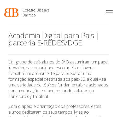
Colégio Bissaya
Barreto
História
Atividades de
Introdução Cursos
Manuais adotados 2026 |
Academia Digital para Pais |
Enriquecimento Curricular
Profissionais
2027
Projeto Educativo
parceria E-REDES/DGE
Oferta Curricular
Matrículas
Calendários
Organização
Atividades Extracurriculares
Horários e Manuais
Portal do Professor
Colaboradores Docentes
Serviços
Curso de Técnico de
Portal do Aluno/Encarregado
Colaboradores Não
Um grupo de seis alunos do 9º B assumiram um papel
Termalismo
de Educação
Docentes
Sala de Estudo
inovador na comunidade escolar. Estes jovens
Curso de Técnico/a de Apoio
SIGE
Instalações
Atividades de Interrupção
trabalharam arduamente para preparar uma
à Família e à Comunidade
Letiva
Secretariado de Exames
formação especial destinada aos pais/EE, a qual visa
Ofertas de emprego
Ofertas de Emprego
O Colégio
uma variedade de tópicos fundamentais relacionados
Academia de Línguas
Regulamentos
com a educação e o bem-estar dos alunos na
Jornal “O Coreto”
conjetura digital atual.
Oferta Formativa
Privacidade
Com o apoio e orientação dos professores, estes
Ensino Profissional
alunos dedicaram os seus tempos livres ao