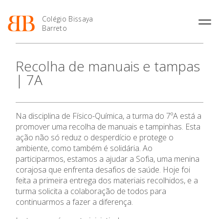
Colégio Bissaya
Barreto
História
Atividades de
Introdução Cursos
Manuais adotados 2026 |
Recolha de manuais e tampas
Enriquecimento Curricular
Profissionais
2027
Projeto Educativo
| 7A
Oferta Curricular
Matrículas
Calendários
Organização
Atividades Extracurriculares
Horários e Manuais
Portal do Professor
Colaboradores Docentes
Serviços
Curso de Técnico de
Portal do Aluno/Encarregado
Colaboradores Não
Na disciplina de Físico-Química, a turma do 7ºA está a
Termalismo
de Educação
Docentes
Sala de Estudo
promover uma recolha de manuais e tampinhas. Esta
Curso de Técnico/a de Apoio
SIGE
Instalações
Atividades de Interrupção
ação não só reduz o desperdício e protege o
à Família e à Comunidade
Letiva
Secretariado de Exames
ambiente, como também é solidária. Ao
Ofertas de emprego
Ofertas de Emprego
participarmos, estamos a ajudar a Sofia, uma menina
Academia de Línguas
Regulamentos
corajosa que enfrenta desafios de saúde. Hoje foi
Jornal “O Coreto”
feita a primeira entrega dos materiais recolhidos, e a
turma solicita a colaboração de todos para
Privacidade
O Colégio
continuarmos a fazer a diferença.