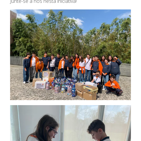
Junte-se a nós nesta iniciativa!
Oferta Formativa
Ensino Profissional
Ano Letivo
Admissão
Informações
APEE
Notícias