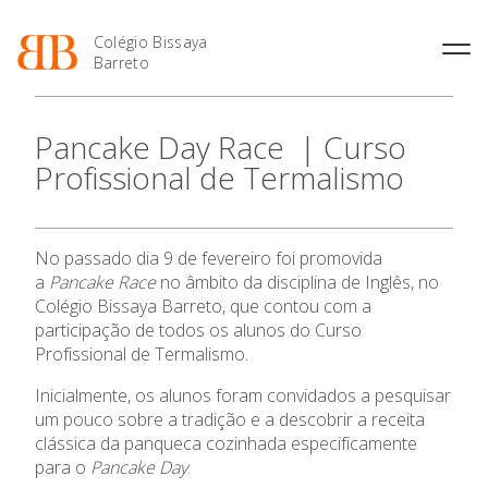
Colégio Bissaya
Barreto
História
Atividades de
Introdução Cursos
Manuais adotados 2026 |
Pancake Day Race | Curso
Enriquecimento Curricular
Profissionais
2027
Projeto Educativo
Profissional de Termalismo
Oferta Curricular
Matrículas
Calendários
Organização
Atividades Extracurriculares
Horários e Manuais
Portal do Professor
Colaboradores Docentes
Serviços
Curso de Técnico de
Portal do Aluno/Encarregado
Colaboradores Não
No passado dia 9 de fevereiro foi promovida
Termalismo
de Educação
Docentes
Sala de Estudo
a
Pancake Race
no âmbito da disciplina de Inglês, no
Curso de Técnico/a de Apoio
SIGE
Instalações
Atividades de Interrupção
Colégio Bissaya Barreto, que contou com a
à Família e à Comunidade
Letiva
Secretariado de Exames
participação de todos os alunos do Curso
Ofertas de emprego
Ofertas de Emprego
Profissional de Termalismo.
Academia de Línguas
Regulamentos
Inicialmente, os alunos foram convidados a pesquisar
Jornal “O Coreto”
um pouco sobre a tradição e a descobrir a receita
Privacidade
O Colégio
clássica da panqueca cozinhada especificamente
para o
Pancake Day
.