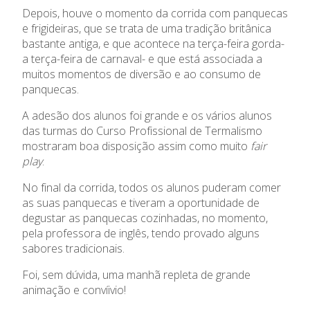
Oferta Formativa
Depois, houve o momento da corrida com panquecas
e frigideiras, que se trata de uma tradição britânica
Ensino Profissional
bastante antiga, e que acontece na terça-feira gorda-
a terça-feira de carnaval- e que está associada a
Ano Letivo
muitos momentos de diversão e ao consumo de
panquecas.
Admissão
A adesão dos alunos foi grande e os vários alunos
das turmas do Curso Profissional de Termalismo
Informações
mostraram boa disposição assim como muito
fair
play
.
APEE
No final da corrida, todos os alunos puderam comer
as suas panquecas e tiveram a oportunidade de
Notícias
degustar as panquecas cozinhadas, no momento,
pela professora de inglês, tendo provado alguns
sabores tradicionais.
Foi, sem dúvida, uma manhã repleta de grande
animação e convíivio!