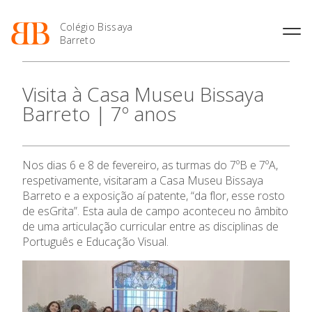
Colégio Bissaya
Barreto
História
Atividades de
Introdução Cursos
Manuais adotados 2026 |
Visita à Casa Museu Bissaya
Enriquecimento Curricular
Profissionais
2027
Projeto Educativo
Barreto | 7º anos
Oferta Curricular
Matrículas
Calendários
Organização
Atividades Extracurriculares
Horários e Manuais
Portal do Professor
Colaboradores Docentes
Serviços
Curso de Técnico de
Portal do Aluno/Encarregado
Colaboradores Não
Nos dias 6 e 8 de fevereiro, as turmas do 7ºB e 7ºA,
Termalismo
de Educação
Docentes
Sala de Estudo
respetivamente, visitaram a Casa Museu Bissaya
Curso de Técnico/a de Apoio
SIGE
Instalações
Atividades de Interrupção
Barreto e a exposição aí patente, “da flor, esse rosto
à Família e à Comunidade
Letiva
Secretariado de Exames
de esGrita”. Esta aula de campo aconteceu no âmbito
Ofertas de emprego
Ofertas de Emprego
de uma articulação curricular entre as disciplinas de
Academia de Línguas
Regulamentos
Português e Educação Visual.
Jornal “O Coreto”
Privacidade