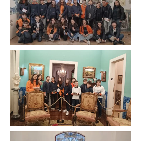
O Colégio
Oferta Formativa
Ensino Profissional
Ano Letivo
Admissão
Informações
APEE
Notícias