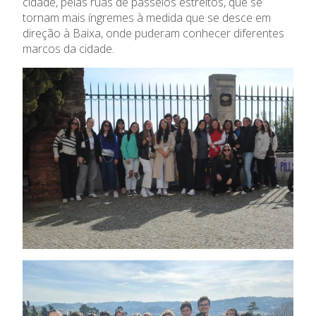
cidade, pelas ruas de passeios estreitos, que se
Ensino Profissional
tornam mais íngremes à medida que se desce em
direção à Baixa, onde puderam conhecer diferentes
marcos da cidade.
Ano Letivo
Admissão
Informações
APEE
Notícias