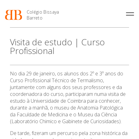
Colégio Bissaya
Barreto
História
Atividades de
Introdução Cursos
Manuais adotados 2026 |
Visita de estudo | Curso
Enriquecimento Curricular
Profissionais
2027
Projeto Educativo
Profissional
Oferta Curricular
Matrículas
Calendários
Organização
Atividades Extracurriculares
Horários e Manuais
Portal do Professor
Colaboradores Docentes
Serviços
Curso de Técnico de
Portal do Aluno/Encarregado
Colaboradores Não
No dia 29 de janeiro, os alunos dos 2º e 3º anos do
Termalismo
de Educação
Docentes
Sala de Estudo
Curso Profissional Técnico de Termalismo,
Curso de Técnico/a de Apoio
SIGE
Instalações
Atividades de Interrupção
juntamente com alguns dos seus professores e da
à Família e à Comunidade
Letiva
Secretariado de Exames
coordenadora do curso, participaram numa visita de
Ofertas de emprego
Ofertas de Emprego
estudo à Universidade de Coimbra para conhecer,
Academia de Línguas
Regulamentos
durante a manhã, o museu de Anatomia Patológica
Jornal “O Coreto”
O Colégio
da Faculdade de Medicina e o Museu da Ciência
(Laboratório Chimico e Gabinete de Curiosidades).
Privacidade
Oferta Formativa
De tarde, fizeram um percurso pela zona histórica da