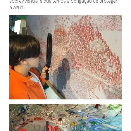
sobrevivência, e que temos a obrigação de proteger,
a água.
Ano Letivo
Admissão
Informações
APEE
Notícias