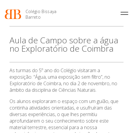
Colégio Bissaya
Barreto
História
Atividades de
Introdução Cursos
Manuais adotados 2026 |
Aula de Campo sobre a água
Enriquecimento Curricular
Profissionais
2027
Projeto Educativo
no Exploratório de Coimbra
Oferta Curricular
Matrículas
Calendários
Organização
Atividades Extracurriculares
Horários e Manuais
Portal do Professor
Colaboradores Docentes
Serviços
Curso de Técnico de
Portal do Aluno/Encarregado
Colaboradores Não
As turmas do 5º ano do Colégio visitaram a
Termalismo
de Educação
Docentes
Sala de Estudo
exposição: “Água, uma exposição sem filtro”, no
Curso de Técnico/a de Apoio
SIGE
Instalações
Atividades de Interrupção
Exploratório de Coimbra, no dia 2 de novembro, no
à Família e à Comunidade
Letiva
Secretariado de Exames
âmbito da disciplina de Ciências Naturais.
Ofertas de emprego
Ofertas de Emprego
Academia de Línguas
O Colégio
Regulamentos
Os alunos exploraram o espaço com um guião, que
continha atividades orientadas, e usufruíram das
Jornal “O Coreto”
Oferta Formativa
diversas experiências, o que lhes permitiu
Privacidade
aprofundarem o seu conhecimento sobre este
material terrestre, essencial para a nossa
Ensino Profissional