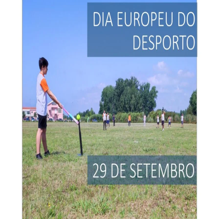
O Colégio
Oferta Formativa
Ensino Profissional
Ano Letivo
Admissão
Informações