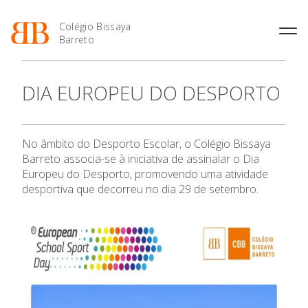
Colégio Bissaya
Barreto
História
Atividades de
Introdução Cursos
Manuais adotados 2026 |
DIA EUROPEU DO DESPORTO
Enriquecimento Curricular
Profissionais
2027
Projeto Educativo
Oferta Curricular
Matrículas
Calendários
Organização
Atividades Extracurriculares
Horários e Manuais
Portal do Professor
Colaboradores Docentes
No âmbito do Desporto Escolar, o Colégio Bissaya
Serviços
Curso de Técnico de
Portal do Aluno/Encarregado
Colaboradores Não
Barreto associa-se à iniciativa de assinalar o Dia
Termalismo
de Educação
Docentes
Sala de Estudo
Europeu do Desporto, promovendo uma atividade
Curso de Técnico/a de Apoio
SIGE
desportiva que decorreu no dia 29 de setembro.
Instalações
Atividades de Interrupção
à Família e à Comunidade
Letiva
Secretariado de Exames
Ofertas de emprego
Ofertas de Emprego
Academia de Línguas
Regulamentos
Jornal “O Coreto”
Privacidade