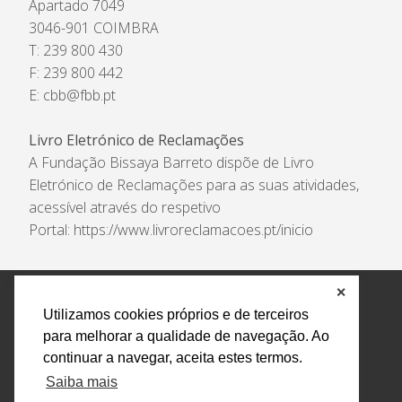
Apartado 7049
3046-901 COIMBRA
T: 239 800 430
F: 239 800 442
E:
cbb@fbb.pt
Livro Eletrónico de Reclamações
A Fundação Bissaya Barreto dispõe de Livro
Eletrónico de Reclamações para as suas atividades,
acessível através do respetivo
Portal:
https://www.livroreclamacoes.pt/inicio
✕
Política de Privacidade e Tratamento de Dados
Utilizamos cookies próprios e de terceiros
Encarregado de Proteção de Dados
Livro Eletrónico
para melhorar a qualidade de navegação. Ao
de Reclamações
Canal de Denúncias
continuar a navegar, aceita estes termos.
Todos os direitos reservados Design by AM. Developed by
Saiba mais
Crossing