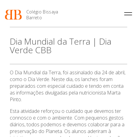
Colégio Bissaya
Barreto
História
Atividades de
Introdução Cursos
Manuais adotados 2026 |
Dia Mundial da Terra | Dia
Enriquecimento Curricular
Profissionais
2027
Projeto Educativo
Verde CBB
Oferta Curricular
Matrículas
Calendários
Organização
Atividades Extracurriculares
Horários e Manuais
Portal do Professor
Colaboradores Docentes
Serviços
Curso de Técnico de
Portal do Aluno/Encarregado
Colaboradores Não
O Dia Mundial da Terra, foi assinalado dia 24 de abril,
Termalismo
de Educação
Docentes
Sala de Estudo
como o Dia Verde. Neste dia, os lanches foram
Curso de Técnico/a de Apoio
SIGE
Instalações
Atividades de Interrupção
preparados com especial cuidado e tendo em conta
à Família e à Comunidade
Letiva
Secretariado de Exames
as informações divulgadas pela nutricionista Marta
Ofertas de emprego
Ofertas de Emprego
Pinto.
Academia de Línguas
Regulamentos
Esta atividade reforçou o cuidado que devemos ter
Jornal “O Coreto”
connosco e com o ambiente. Com pequenos gestos
Privacidade
diários, todos podemos e devemos colaborar para a
preservação do Planeta. Os alunos aderiram à