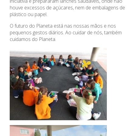
iniciativa e prepararam lanches saudáveis, onde não
houve excessos de açúcares, nem de embalagens de
plástico ou papel.
O futuro do Planeta está nas nossas mãos e nos
O Colégio
pequenos gestos diários. Ao cuidar de nós, também
cuidamos do Planeta.
Oferta Formativa
Ensino Profissional
Ano Letivo
Admissão
Informações
APEE