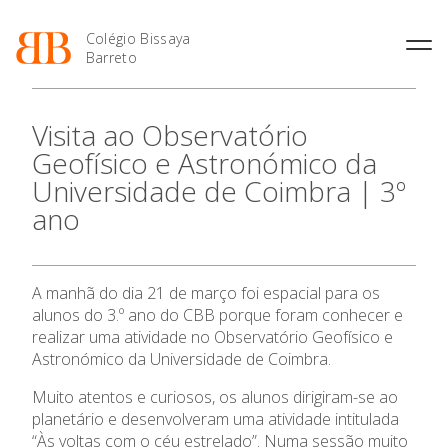
Colégio Bissaya
Barreto
História
Atividades de
Introdução Cursos
Manuais adotados 2026 |
Visita ao Observatório
Enriquecimento Curricular
Profissionais
2027
Projeto Educativo
Geofísico e Astronómico da
Oferta Curricular
Matrículas
Calendários
Organização
Universidade de Coimbra | 3º
Atividades Extracurriculares
Horários e Manuais
Portal do Professor
Colaboradores Docentes
ano
Serviços
Curso de Técnico de
Portal do Aluno/Encarregado
Colaboradores Não
Termalismo
de Educação
Docentes
Sala de Estudo
Curso de Técnico/a de Apoio
SIGE
O Colégio
Instalações
Atividades de Interrupção
à Família e à Comunidade
A manhã do dia 21 de março foi espacial para os
Letiva
Secretariado de Exames
Ofertas de emprego
alunos do 3.º ano do CBB porque foram conhecer e
Ofertas de Emprego
Oferta Formativa
Academia de Línguas
Regulamentos
realizar uma atividade no Observatório Geofísico e
Astronómico da Universidade de Coimbra.
Jornal “O Coreto”
Ensino Profissional
Privacidade
Muito atentos e curiosos, os alunos dirigiram-se ao
planetário e desenvolveram uma atividade intitulada
Ano Letivo
“Às voltas com o céu estrelado”. Numa sessão muito