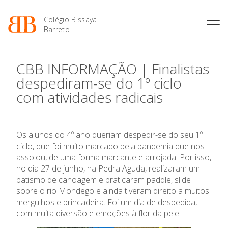
Colégio Bissaya
Barreto
História
Atividades de
Introdução Cursos
Manuais adotados 2026 |
CBB INFORMAÇÃO | Finalistas
Enriquecimento Curricular
Profissionais
2027
Projeto Educativo
despediram-se do 1º ciclo
Oferta Curricular
Matrículas
Calendários
Organização
com atividades radicais
Atividades Extracurriculares
Horários e Manuais
Portal do Professor
Colaboradores Docentes
Serviços
Curso de Técnico de
Portal do Aluno/Encarregado
Colaboradores Não
Termalismo
de Educação
Docentes
Sala de Estudo
Os alunos do 4º ano queriam despedir-se do seu 1º
Curso de Técnico/a de Apoio
SIGE
Instalações
Atividades de Interrupção
à Família e à Comunidade
ciclo, que foi muito marcado pela pandemia que nos
Letiva
Secretariado de Exames
Ofertas de emprego
assolou, de uma forma marcante e arrojada. Por isso,
Ofertas de Emprego
Academia de Línguas
no dia 27 de junho, na
Pedra Aguda
, realizaram um
Regulamentos
batismo de canoagem e praticaram paddle, slide
Jornal “O Coreto”
sobre o rio Mondego e ainda tiveram direito a muitos
Privacidade
mergulhos e brincadeira. Foi um dia de despedida,
O Colégio
com muita diversão e emoções à flor da pele.