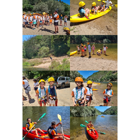
Oferta Formativa
Ensino Profissional
Ano Letivo
Admissão
Informações
APEE
Notícias