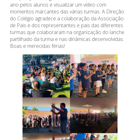
ano pelos alunos e visualizar um vídeo com
O Colégio
momentos marcantes das várias turmas. A Direção
do Colégio agradece a colaboração da Associação
de Pais e dos representantes e pais das diferentes
Oferta Formativa
turmas que colaboraram na organização do lanche
partilhado da turma e nas dinâmicas desenvolvidas.
Ensino Profissional
Boas e merecidas férias!
Ano Letivo
Admissão
Informações
APEE
Notícias