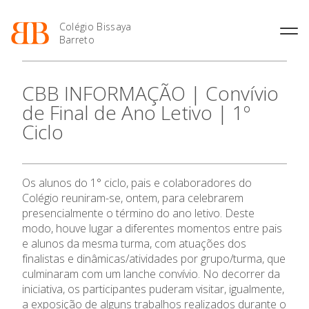
Colégio Bissaya
Barreto
História
Atividades de
Introdução Cursos
Manuais adotados 2026 |
CBB INFORMAÇÃO | Convívio
Enriquecimento Curricular
Profissionais
2027
Projeto Educativo
de Final de Ano Letivo | 1º
Oferta Curricular
Matrículas
Calendários
Organização
Ciclo
Atividades Extracurriculares
Horários e Manuais
Portal do Professor
Colaboradores Docentes
Serviços
Curso de Técnico de
Portal do Aluno/Encarregado
Colaboradores Não
Termalismo
de Educação
Docentes
Sala de Estudo
Os alunos do 1° ciclo, pais e colaboradores do
Curso de Técnico/a de Apoio
SIGE
Instalações
Atividades de Interrupção
à Família e à Comunidade
Colégio reuniram-se, ontem, para celebrarem
Letiva
Secretariado de Exames
Ofertas de emprego
presencialmente o término do ano letivo. Deste
Ofertas de Emprego
Academia de Línguas
modo, houve lugar a diferentes momentos entre pais
Regulamentos
e alunos da mesma turma, com atuações dos
Jornal “O Coreto”
finalistas e dinâmicas/atividades por grupo/turma, que
Privacidade
culminaram com um lanche convívio. No decorrer da
iniciativa, os participantes puderam visitar, igualmente,
a exposição de alguns trabalhos realizados durante o