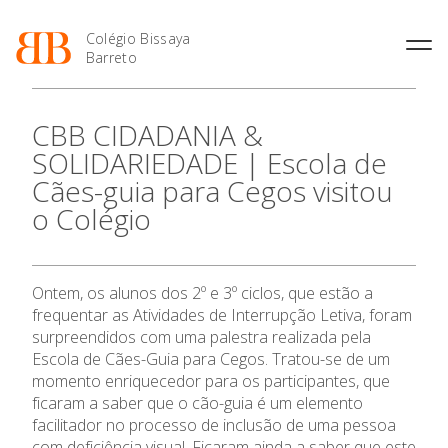
Colégio Bissaya
Barreto
História
Atividades de
Introdução Cursos
Manuais adotados 2026 |
CBB CIDADANIA &
Enriquecimento Curricular
Profissionais
2027
Projeto Educativo
SOLIDARIEDADE | Escola de
Oferta Curricular
Matrículas
Calendários
Organização
Cães-guia para Cegos visitou
Atividades Extracurriculares
Horários e Manuais
Portal do Professor
Colaboradores Docentes
o Colégio
Serviços
Curso de Técnico de
Portal do Aluno/Encarregado
Colaboradores Não
Termalismo
de Educação
Docentes
Sala de Estudo
Curso de Técnico/a de Apoio
SIGE
Instalações
Atividades de Interrupção
O Colégio
à Família e à Comunidade
Ontem, os alunos dos 2º e 3º ciclos, que estão a
Letiva
Secretariado de Exames
Ofertas de emprego
frequentar as Atividades de Interrupção Letiva, foram
Ofertas de Emprego
Academia de Línguas
Oferta Formativa
Regulamentos
surpreendidos com uma palestra realizada pela
Escola de Cães-Guia para Cegos. Tratou-se de um
Jornal “O Coreto”
momento enriquecedor para os participantes, que
Ensino Profissional
Privacidade
ficaram a saber que o cão-guia é um elemento
facilitador no processo de inclusão de uma pessoa
Ano Letivo
com deficiência visual. Ficaram ainda a saber que este