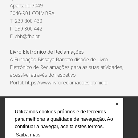
Apartado 7049
3046-901 COIMBRA
T: 239 800 430
F: 239 800 442
E:
cbb@fbb.pt
Livro Eletrónico de Reclamações
A Fundação Bissaya Barreto dispõe de Livro
Eletrónico de Reclamações para as suas atividades,
acessível através do respetivo
Portal:
https://www.livroreclamacoes.pt/inicio
✕
Política de Privacidade e Tratamento de Dados
Utilizamos cookies próprios e de terceiros
Encarregado de Proteção de Dados
Livro Eletrónico
para melhorar a qualidade de navegação. Ao
de Reclamações
Canal de Denúncias
continuar a navegar, aceita estes termos.
Todos os direitos reservados Design by AM. Developed by
Saiba mais
Crossing