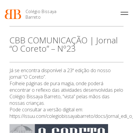
Colégio Bissaya
Barreto
História
Atividades de
Introdução Cursos
Manuais adotados 2026 |
CBB COMUNICAÇÃO | Jornal
Enriquecimento Curricular
Profissionais
2027
Projeto Educativo
“O Coreto” – Nº23
Oferta Curricular
Matrículas
Calendários
Organização
Atividades Extracurriculares
Horários e Manuais
Portal do Professor
Colaboradores Docentes
Serviços
Curso de Técnico de
Portal do Aluno/Encarregado
Colaboradores Não
Já se encontra disponível a 23ª edição do nosso
Termalismo
de Educação
O Colégio
Docentes
Sala de Estudo
jornal “O Coreto”.
Curso de Técnico/a de Apoio
SIGE
Instalações
Atividades de Interrupção
Folheie páginas de pura magia, onde poderá
à Família e à Comunidade
Letiva
Secretariado de Exames
Oferta Formativa
encontrar o reflexo das atividades desenvolvidas pelo
Ofertas de emprego
Ofertas de Emprego
Colégio Bissaya Barreto, “vista” pelas mãos das
Academia de Línguas
Regulamentos
nossas crianças.
Ensino Profissional
Jornal “O Coreto”
Pode consultar a versão digital em:
https://issuu.com/colegiobissayabarreto/docs/jornal_edi_
Privacidade
Ano Letivo