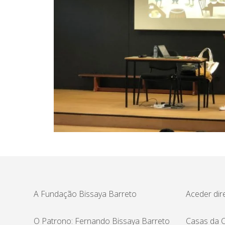
A Fundação Bissaya Barreto
Aceder dir
O Patrono: Fernando Bissaya Barreto
Casas da C