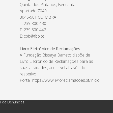
Quinta dos Plátanos, Bencanta
Apartado 7049
3046-901 COIMBRA
T: 239 800 430
F: 239 800 442
E:
cbb@fbb.pt
Livro Eletrónico de Reclamações
A Fundação Bissaya Barreto dispõe de
Livro Eletrónico de Reclamações para as
suas atividades, acessível através do
respetivo
Portal:
https://www.livroreclamacoes.pt/inicio
l de Denúncias