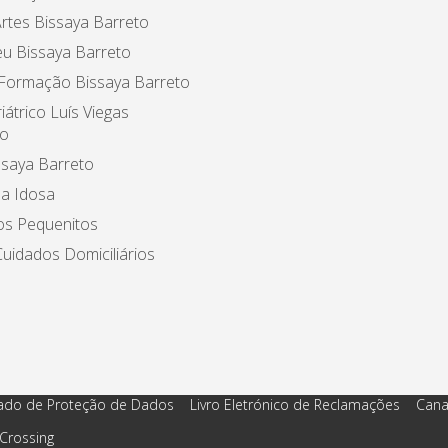
rtes Bissaya Barreto
u Bissaya Barreto
 Formação Bissaya Barreto
iátrico Luís Viegas
o
ssaya Barreto
a Idosa
os Pequenitos
uidados Domiciliários
ado de Proteção de Dados
Livro Eletrónico de Reclamações
Cana
Crossing