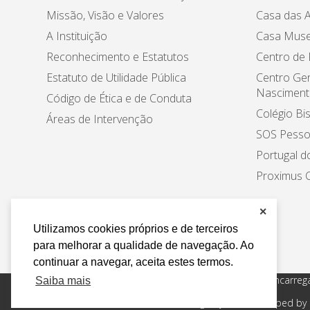
Missão, Visão e Valores
Casa das A
A Instituição
Casa Muse
Reconhecimento e Estatutos
Centro de
Estatuto de Utilidade Pública
Centro Ger
Nasciment
Código de Ética e de Conduta
Colégio Bi
Áreas de Intervenção
SOS Pesso
Portugal d
Proximus C
✕
Utilizamos cookies próprios e de terceiros
para melhorar a qualidade de navegação. Ao
continuar a navegar, aceita estes termos.
Política de Privacidade e Tratamento de Dados
Encarreg
Saiba mais
Todos os direitos reservados Design by AM. Developed by