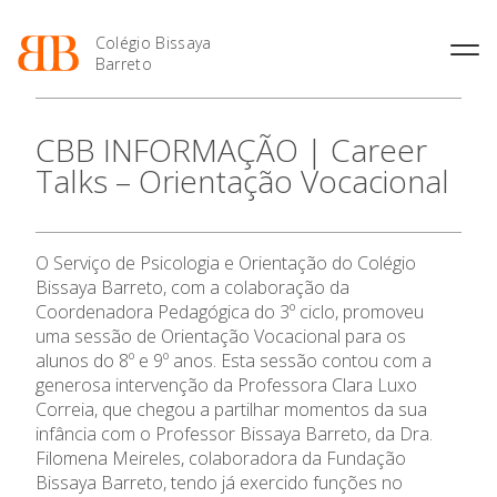
Colégio Bissaya
Barreto
História
Atividades de
Introdução Cursos
Manuais adotados 2026 |
CBB INFORMAÇÃO | Career
Enriquecimento Curricular
Profissionais
2027
Projeto Educativo
Talks – Orientação Vocacional
Oferta Curricular
Matrículas
Calendários
Organização
Atividades Extracurriculares
Horários e Manuais
Portal do Professor
Colaboradores Docentes
Serviços
Curso de Técnico de
Portal do Aluno/Encarregado
Colaboradores Não
O Serviço de Psicologia e Orientação do Colégio
Termalismo
de Educação
Docentes
Sala de Estudo
Bissaya Barreto, com a colaboração da
Curso de Técnico/a de Apoio
SIGE
Instalações
Atividades de Interrupção
Coordenadora Pedagógica do 3º ciclo, promoveu
à Família e à Comunidade
Letiva
Secretariado de Exames
uma sessão de Orientação Vocacional para os
Ofertas de emprego
Ofertas de Emprego
alunos do 8º e 9º anos. Esta sessão contou com a
Academia de Línguas
Regulamentos
O Colégio
generosa intervenção da Professora Clara Luxo
Jornal “O Coreto”
Correia, que chegou a partilhar momentos da sua
infância com o Professor Bissaya Barreto, da Dra.
Oferta Formativa
Privacidade
Filomena Meireles, colaboradora da Fundação
Bissaya Barreto, tendo já exercido funções no