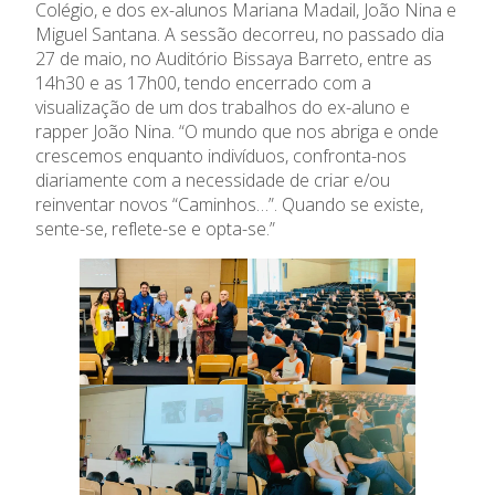
Ensino Profissional
Colégio, e dos ex-alunos Mariana Madail, João Nina e
Miguel Santana. A sessão decorreu, no passado dia
Ano Letivo
27 de maio, no Auditório Bissaya Barreto, entre as
14h30 e as 17h00, tendo encerrado com a
visualização de um dos trabalhos do ex-aluno e
Admissão
rapper João Nina. “O mundo que nos abriga e onde
crescemos enquanto indivíduos, confronta-nos
Informações
diariamente com a necessidade de criar e/ou
reinventar novos “Caminhos…”. Quando se existe,
APEE
sente-se, reflete-se e opta-se.”
Notícias