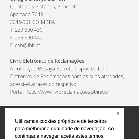
Quinta dos Plátanos, Bencanta
Apartado 7049
3046-901 COIMBRA
T: 239 800 430
F: 239 800 442
E:
cbb@fbb.pt
Livro Eletrónico de Reclamações
A Fundação Bissaya Barreto dispõe de Livro
Eletrónico de Reclamações para as suas atividades,
acessível através do respetivo
Portal:
https://www.livroreclamacoes.pt/inicio
✕
Política de Privacidade e Tratamento de Dados
Utilizamos cookies próprios e de terceiros
Encarregado de Proteção de Dados
Livro Eletrónico
para melhorar a qualidade de navegação. Ao
de Reclamações
Canal de Denúncias
continuar a navegar, aceita estes termos.