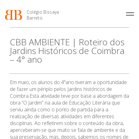
Colégio Bissaya
Barreto
História
Atividades de
Introdução Cursos
Manuais adotados 2026 |
CBB AMBIENTE | Roteiro dos
Enriquecimento Curricular
Profissionais
2027
Projeto Educativo
Jardins Históricos de Coimbra
Oferta Curricular
Matrículas
Calendários
Organização
– 4° ano
Atividades Extracurriculares
Horários e Manuais
Portal do Professor
Colaboradores Docentes
Serviços
Curso de Técnico de
Portal do Aluno/Encarregado
Colaboradores Não
Termalismo
de Educação
Docentes
Sala de Estudo
Em maio, os alunos do 4ºano tiveram a oportunidade
Curso de Técnico/a de Apoio
SIGE
Instalações
Atividades de Interrupção
à Família e à Comunidade
de fazer um périplo pelos Jardins históricos de
O Colégio
Letiva
Secretariado de Exames
Ofertas de emprego
Coimbra.Esta atividade teve por base a abordagem da
Ofertas de Emprego
Academia de Línguas
obra “O Jardim” na aula de Educação Literária que
Regulamentos
Oferta Formativa
serviu ainda como o ponto de partida para a
Jornal “O Coreto”
realização de diversas atividades em diferentes
Ensino Profissional
Privacidade
disciplinas. Ao refletirem sobre o conteúdo da obra,
aperceberam-se que muito se fala de ambiente e da
sua preservação, mas, depois, sabemos os nomes de