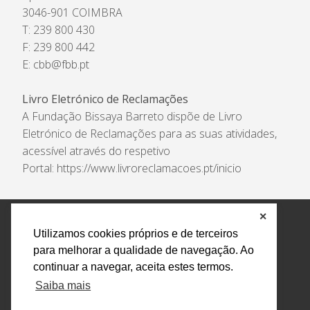
3046-901 COIMBRA
T: 239 800 430
F: 239 800 442
E:
cbb@fbb.pt
Livro Eletrónico de Reclamações
A Fundação Bissaya Barreto dispõe de Livro
Eletrónico de Reclamações para as suas atividades,
acessível através do respetivo
Portal:
https://www.livroreclamacoes.pt/inicio
✕
Política de Privacidade e Tratamento de Dados
Utilizamos cookies próprios e de terceiros
Encarregado de Proteção de Dados
Livro Eletrónico
para melhorar a qualidade de navegação. Ao
de Reclamações
Canal de Denúncias
continuar a navegar, aceita estes termos.
Todos os direitos reservados Design by AM. Developed by
Saiba mais
Crossing