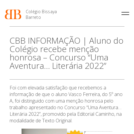
Colégio Bissaya
Barreto
História
Atividades de
Introdução Cursos
Manuais adotados 2026 |
CBB INFORMAÇÃO | Aluno do
Enriquecimento Curricular
Profissionais
2027
Projeto Educativo
Colégio recebe menção
Oferta Curricular
Matrículas
Calendários
Organização
honrosa – Concurso “Uma
Atividades Extracurriculares
Horários e Manuais
Portal do Professor
Colaboradores Docentes
Aventura… Literária 2022”
Serviços
Curso de Técnico de
Portal do Aluno/Encarregado
O Colégio
Colaboradores Não
Termalismo
de Educação
Docentes
Sala de Estudo
Curso de Técnico/a de Apoio
SIGE
Instalações
Atividades de Interrupção
Oferta Formativa
à Família e à Comunidade
Foi com elevada satisfação que recebemos a
Letiva
Secretariado de Exames
Ofertas de emprego
informação de que o aluno Vasco Ferreira, do 5º ano
Ofertas de Emprego
Academia de Línguas
Ensino Profissional
Regulamentos
A, foi distinguido com uma menção honrosa pelo
trabalho apresentado no Concurso “Uma Aventura…
Jornal “O Coreto”
Literária 2022”, promovido pela Editorial Caminho, na
Ano Letivo
Privacidade
modalidade de Texto Original.
Admissão